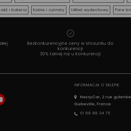
ność i bateria
Kable i cylindry
Układ wydechowy
Pare br
ałej
Bezkonkurencyjne ceny w stosunku do
konkurencji
30% taniej niż u konkurencji
INFORMACJA O SKLEPIE
NessyCar, 2 rue gutenbe
Guibeville, France
01 69 88 34 75