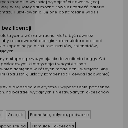
ych modeli o wysokiej wydajności nawet więcej.
wej. W tej kategorii można również znaleźć baterie
ażu i użytkowania. Są one dostarczane wraz z
ez licencji
 elektryczne wózka w ruchu. Może być również
 aby rozprowadzić energię z akumulatora do sieci
Nie zapominając o roli rozruszników, solenoidów,
jących.
nym stopniu przyczyniają się do zasilania buggy. Od
pokładowym, klimatyzacja i wszystkie inne
również dostępne w różnych modelach i wersjach. Aby
rii (rozrusznik, układy kompensacji, cewka ładowania)
szystkie akcesoria elektryczne i wyposażenie potrzebne
h, najbardziej wydajnych i niezawodnych akcesoriów
a
Grzejnik
Podnośnik, kołyska, podwozie
pona i felga
Hamulce i akcesoria