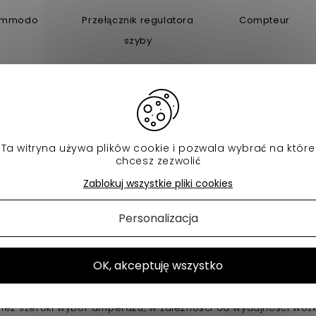
mmodo
Przełącznik regulatora
Compteur
szyby
em elektryczny dla samoc
ie akumulatora do samochodu bez prawa jazdy może być dość sk
ompatybilną z Twoim
wózek
Obejmuje on również wszystkie akc
Ta witryna używa plików cookie i pozwala wybrać na które
wania.
chcesz zezwolić
ie marki akumulatorów dla wszystkich potrze
Zablokuj wszystkie pliki cookies
jak konwencjonalne samochody, VSP również posiadają pokład
rzadko przekracza 12 V i zwykle wynosi około 6 V. Te rzadsze 
Personalizacja
ą sprzedawać tylko wyspecjalizowani dostawcy. W tej kategorii
umulator dla VSP
niezależnie od marki czy kategorii.
ek marki
Aixam
? Prowadzisz VSP z
Bellier
,
Mikrosamochód
,
C
ulatorów, które są kompatybilne z VSP tych i innych marek. Zn
OK, akceptuję wszystko
podczas gdy inne są przeznaczone do montażu w określonym prz
dostępnych jest kilka rozmiarów i wag akumulatorów.
ież szeroki wybór amperażu, w zależności od wydajności wózk