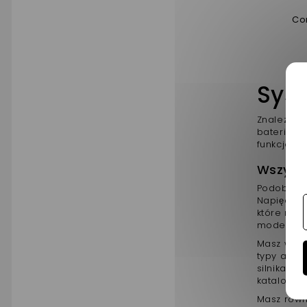
Co
Syst
Znalezien
baterię k
funkcjono
Wszystk
Podobnie 
Napięcie 
które mog
modeli
ak
Masz wóz
typy akum
silnika, 
katalogu 
Masz równ