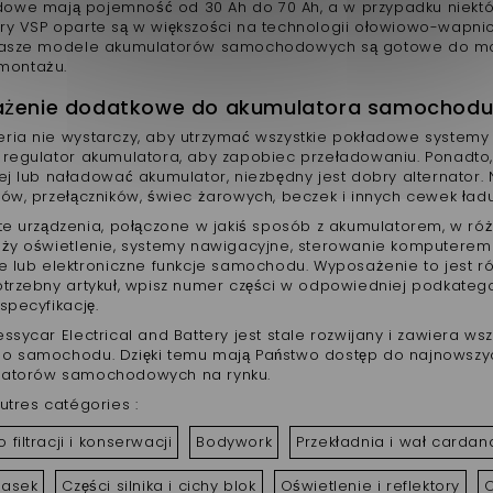
we mają pojemność od 30 Ah do 70 Ah, a w przypadku niektór
ry VSP oparte są w większości na technologii ołowiowo-wapnio
Nasze modele akumulatorów samochodowych są gotowe do mont
 montażu.
żenie dodatkowe do akumulatora samochodu b
ria nie wystarczy, aby utrzymać wszystkie pokładowe systemy
 regulator akumulatora, aby zapobiec przeładowaniu. Ponadto,
ej lub naładować akumulator, niezbędny jest dobry alternator. 
ów, przełączników, świec żarowych, beczek i innych cewek ładu
te urządzenia, połączone w jakiś sposób z akumulatorem, w róż
eży oświetlenie, systemy nawigacyjne, sterowanie komputerem 
ne lub elektroniczne funkcje samochodu. Wyposażenie to jest 
otrzebny artykuł, wpisz numer części w odpowiedniej podkatego
specyfikację.
ssycar Electrical and Battery jest stale rozwijany i zawiera w
o samochodu. Dzięki temu mają Państwo dostęp do najnowszyc
latorów samochodowych na rynku.
utres catégories :
 filtracji i konserwacji
Bodywork
Przekładnia i wał cardan
pasek
Części silnika i cichy blok
Oświetlenie i reflektory
O