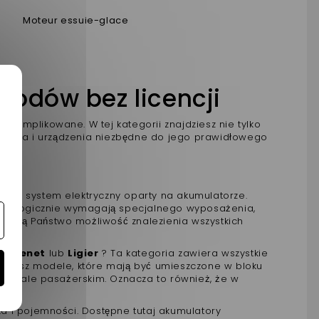
Moteur essuie-glace
hodów bez licencji
omplikowane. W tej kategorii znajdziesz nie tylko
esoria i urządzenia niezbędne do jego prawidłowego
b
owy system elektryczny oparty na akumulatorze.
wózki logicznie wymagają specjalnego wyposażenia,
 mają Państwo możliwość znalezienia wszystkich
hatenet
lub
Ligier
? Ta kategoria zawiera wszystkie
ajdziesz modele, które mają być umieszczone w bloku
edziale pasażerskim. Oznacza to również, że w
a i pojemności. Dostępne tutaj akumulatory