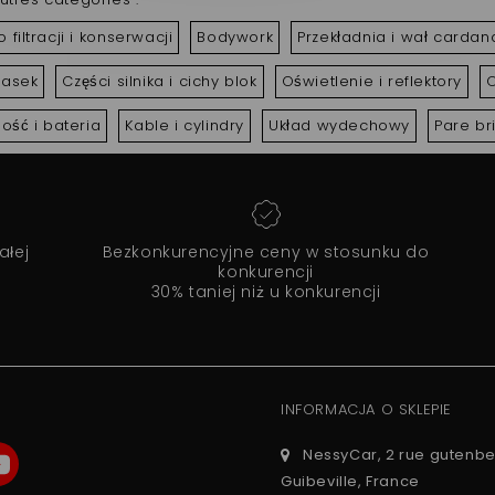
 filtracji i konserwacji
Bodywork
Przekładnia i wał cardan
pasek
Części silnika i cichy blok
Oświetlenie i reflektory
O
ność i bateria
Kable i cylindry
Układ wydechowy
Pare br
ałej
Bezkonkurencyjne ceny w stosunku do
konkurencji
30% taniej niż u konkurencji
INFORMACJA O SKLEPIE
NessyCar, 2 rue gutenbe
Guibeville, France