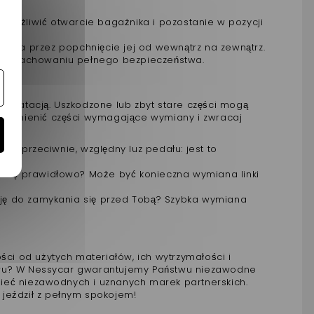
:
 umożliwić otwarcie bagażnika i pozostanie w pozycji
rana przez popchnięcie jej od wewnątrz na zewnątrz.
przy zachowaniu pełnego bezpieczeństwa.
ksploatacją. Uszkodzone lub zbyt stare części mogą
y wymienić części wymagające wymiany i zwracaj
b, przeciwnie, względny luz pedału: jest to
e się prawidłowo? Może być konieczna wymiana linki
ję do zamykania się przed Tobą? Szybka wymiana
ności od użytych materiałów, ich wytrzymałości i
boru? W Nessycar gwarantujemy Państwu niezawodne
ieć niezawodnych i uznanych marek partnerskich.
z jeździł z pełnym spokojem!