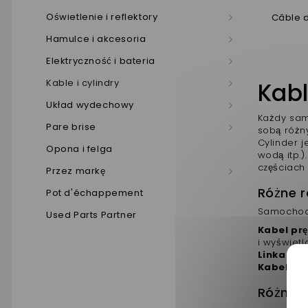
Oświetlenie i reflektory
Câble 
Hamulce i akcesoria
Elektryczność i bateria
Kable i cylindry
Kabl
Układ wydechowy
Każdy sam
Pare brise
sobą różn
Cylinder j
Opona i felga
wodą itp.)
częściach
Przez markę
Różne r
Pot d'échappement
Samochody 
Used Parts Partner
Kabel pr
i wyświetl
Linka ha
Kabel dł
Różne r