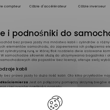
de compteur
Câble d'accélérateur
Câble inverseur
e i podnośniki do samocho
ochód bez prawa jazdy ma mnóstwo kabli i cylindrów o różnych 
ych elementów samochodu, do zapewnienia ich połączenia elek
est cylindryczną rurą, w której tłok rozdziela dwie izolowane k
. W samochodzie siłowniki służą do utrzymywania bagażnika i ok
 samochodowych dla pojazdów bez licencji, oferuje swój wybór
odzaje kabli
bez prawa jazdy to duża ilość kabli. Oto kilka przykładów najc
ędkościomierza
Jest on połączony pomiędzy skrzynią biegów
ania rzeczywistej prędkości pojazdu.
mulca ręcznego
Znajduje się on bezpośrednio w hamulcu rę
awiący
Poprzez połączenie pedału gazu z silnikiem, wpływa on n
odzaje cylindrów