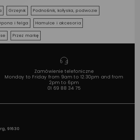
a
Grzejnik
Podnośnik, kołyska, podwozie
pona i felga
Hamulce i akcesoria
ise
Przez markę
Zamówienie telefoniczne
Monday to Friday from 9am to 12:30pm and from
2pm to 6pm
01 69 88 34 75
rg, 91630