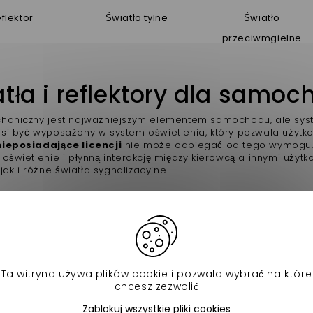
flektor
Światło tylne
Światło
przeciwmgielne
tła i reflektory dla samoc
haniczny jest najważniejszym elementem samochodu, ale syste
si być wyposażony w system oświetlenia, który pozwala użytko
ieposiadające licencji
nie może odbiegać od tego wymogu. S
 oświetlenie i płynną interakcję między kierowcą a innymi uży
, jak i różne światła sygnalizacyjne.
części do oświetlenia pojazdu bez licencji
y samochodu bez prawa jazdy to prawdopodobnie pierwsze częś
 bez prawa jazdy. W nocy ich użycie jest automatyczne i był
enia. Stąd konieczność wyposażenia pojazdów w wydajne i mo
w. Przednie reflektory pozwalają kierowcy być widocznym dla i
 się przed nim. Tylne reflektory pozwalają kierowcy być widoc
Ta witryna używa plików cookie i pozwala wybrać na które
h istnieją inne światła, takie jak światła stopu, które są równ
chcesz zezwolić
woje ruchy i przewidywać zatrzymania. Zmiany kierunku muszą 
Zablokuj wszystkie pliki cookies
widoczne wskaźniki. Znajdziesz te części w jakości i ilości na