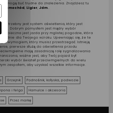
tóre mogą być trudne do znalezienia. Znajdziesz tu
krosamochód
,
Ligier
,
Jdm
…
potrzebny jest system oświetlenia, który jest
ie się. Dobrym pomysłem jest mądry wybór
bezpieczna jest jazda przy mglistej pogodzie, która
owiednie dla Twojego wzroku. Upewniając się, że te
jnym wymogiem, który musisz przestrzegać. Istnieją
nie, pierwsze służą do oświetlenia przodu
przeciwmgielne mają zasadniczą rolę sygnalizowania
aniczona, ważne jest, aby Twój pojazd był
zeroki wybór świateł przeciwmgielnych do wielu
ym zespołem, aby uzyskać wszelkie informacje.
a
Grzejnik
Podnośnik, kołyska, podwozie
pona i felga
Hamulce i akcesoria
ise
Przez markę