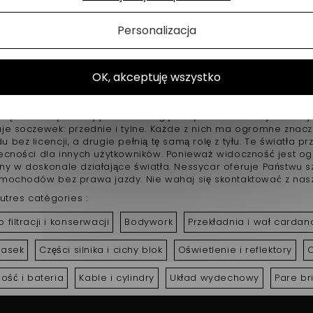
a kierownicą pojazdu bez licencji. Nessycar zapewnia części, k
eflektory
oraz
światło tylne
dla wielu modeli
vsp Aixam
,
Mi
Personalizacja
y oświetlenia w przypadku złej pogody
urzowej pogody ruch może być szczególnie utrudniony, dlatego 
OK, akceptuję wszystko
i i wystarczająco mocny, aby umożliwić bezpieczne poruszan
oświetlenia i ich wymiana w razie awarii. Jeszcze bardziej nie
światła przeciwmgielne
nie tylko skuteczne, ale również odp
rządzenia są dobrej jakości i mogą służyć Ci w czasie jest kole
je soczewek: przednie i tylne. Każde z nich ma ogromne znacze
bez licencji, a drugie pełnią tę samą rolę z tyłu. Te światła 
ecności dla innych użytkowników. Ponieważ widoczność jest ogr
y w doskonale działające światła. Nessycar oferuje Państwu s
mochodów bez prawa jazdy. Nie wahaj się skontaktować z nasz
utres catégories :
 filtracji i konserwacji
Bodywork
Przekładnia i wał cardan
pasek
Części silnika i cichy blok
Oświetlenie i reflektory
O
ność i bateria
Kable i cylindry
Układ wydechowy
Pare br