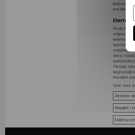
łatwości z
modele
r
Element
Podczas b
odpowiedn
elementów 
wymaga
ostatnie u
dwa rodza
samochodu 
Twojej ob
wyposażon
modeli sa
Voir nos a
Zestaw do
Napęd i 
Elektrycz