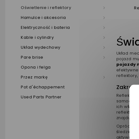
Oświetlenie i reflektory
Re
Hamulce i akcesoria
Elektryczność i bateria
Kable i cylindry
Świa
Układ wydechowy
Układ mec
Pare brise
pojazd mu
pojazdy n
Opona i felga
efektywne
reflektory
Przez markę
Zakres 
Pot d'échappement
Reflektor
Used Parts Partner
samochodu
ich włącz
reflektoró
znajdujące
Oprócz nic
śledzić T
aktywne i 