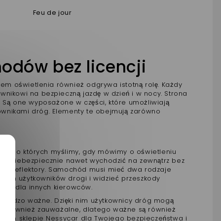
Feu de jour
hodów bez licencji
m oświetlenia również odgrywa istotną rolę. Każdy
wnikowi na bezpieczną jazdę w dzień i w nocy. Strona
ą one wyposażone w części, które umożliwiają
tkownikami dróg. Elementy te obejmują zarówno
ci, o których myślimy, gdy mówimy o oświetleniu
oby niebezpiecznie nawet wychodzić na zewnątrz bez
cne reflektory. Samochód musi mieć dwa rodzaje
nnych użytkowników drogi i widzieć przeszkody
znym dla innych kierowców.
ież bardzo ważne. Dzięki nim użytkownicy dróg mogą
być również zauważalne, dlatego ważne są również
 naszym sklepie Nessycar dla Twojego bezpieczeństwa i