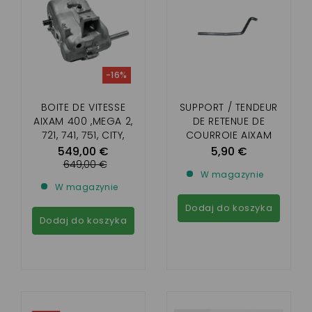
-16%
BOITE DE VITESSE
SUPPORT / TENDEUR
AIXAM 400 ,MEGA 2,
DE RETENUE DE
721, 741, 751, CITY,
COURROIE AIXAM
ROADLINE, CROSSLINE,
(BOITE COMEX DE
549,00 €
5,90 €
SCOUTY,
1997 A 2012 )
649,00 €
W magazynie
(ADAPTABLE)
W magazynie
Dodaj do koszyka
Dodaj do koszyka