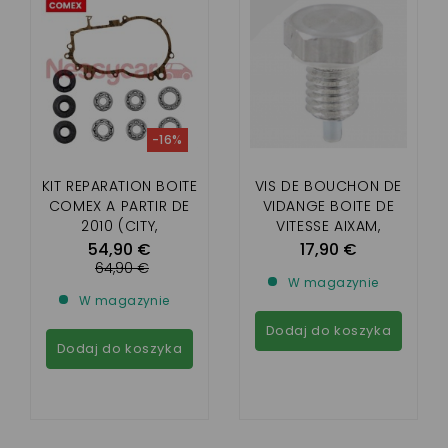
-16%
KIT REPARATION BOITE
VIS DE BOUCHON DE
COMEX A PARTIR DE
VIDANGE BOITE DE
2010 (CITY,
VITESSE AIXAM,
CROSSLINE,
MICROCAR, LIGIER,
54,90 €
17,90 €
CROSSOVER,COUPE,
CHATENET, JDM,
64,90 €
W magazynie
GTO, MEGA
MINAUTO, BELLIER,
W magazynie
2,IMPULSION,VISION,SE
DUÉ
NSATION
Dodaj do koszyka
Dodaj do koszyka