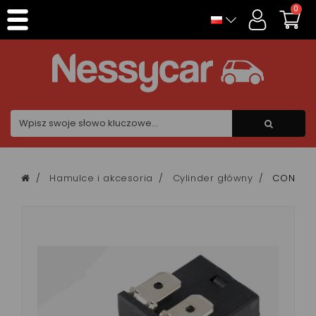
Panel zarządzania plikami cookies
0
Hamulce i akcesoria
Cylinder główny
CONTACTE