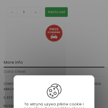
Add to cart
More info
Data sheet
CONTACTEUR DE STOP LIGIER MC1 MC2 VIRGO, JDM ALBIZIA
ABACA ,CHATENET STELLA ,BELLIER B8:
IL EST PLACER SUR LA PEDALE DE FREIN.
Ta witryna używa plików cookie i
REFERENCE D'ORIGINE: 0675227