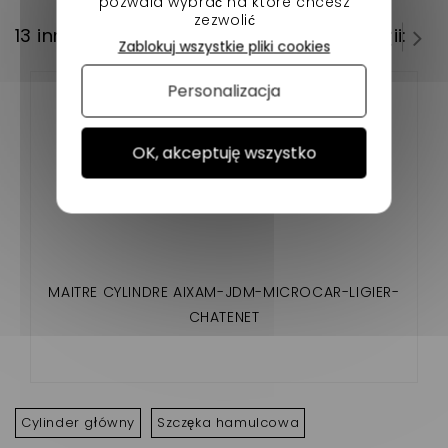
pozwala wybrać na które chcesz
zezwolić
13 innych produktów w tej samej kategorii:
Zablokuj wszystkie pliki cookies
Personalizacja
OK, akceptuję wszystko
MAITRE CYLINDRE AIXAM-JDM-MICROCAR-LIGIER-
CHATENET
Cylinder główny
Szczęka hamulcowa