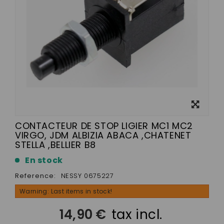
View
larger
CONTACTEUR DE STOP LIGIER MC1 MC2
VIRGO, JDM ALBIZIA ABACA ,CHATENET
STELLA ,BELLIER B8
En stock
Reference:
NESSY 0675227
Warning: Last items in stock!
14,90 €
tax incl.