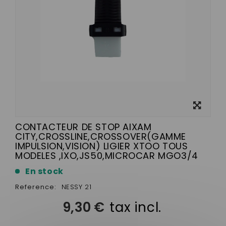
View
larger
CONTACTEUR DE STOP AIXAM
CITY,CROSSLINE,CROSSOVER(GAMME
IMPULSION,VISION) LIGIER XTOO TOUS
MODELES ,IXO,JS50,MICROCAR MGO3/4
En stock
Reference:
NESSY 21
9,30 €
tax incl.