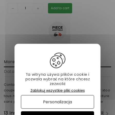
Add to cart
More info
Data sheet
Ta witryna używa plików cookie i
pozwala wybrać na które chcesz
zezwolić
Contacteur de Stop Aixam city, crossline, crossover,
coupe, gto (gamme impulsion,vision,sensation) Ligier xtoo
Zablokuj wszystkie pliki cookies
tous modèles, ixo, js 50, Microcar MGO 3 et 4 pour voiture
Personalizacja
sans permis qui se situe sur le pédalier en adaptable
13 innych produktów w tej samej kategorii: