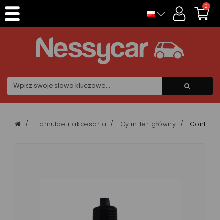
Panel zarządzania plikami cookies
0
Hamulce i akcesoria
Cylinder główny
Contacte