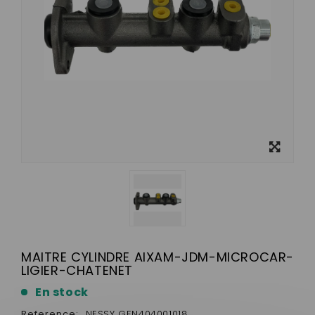
View
larger
MAITRE CYLINDRE AIXAM-JDM-MICROCAR-
LIGIER-CHATENET
En stock
Reference:
NESSY GEN404001018