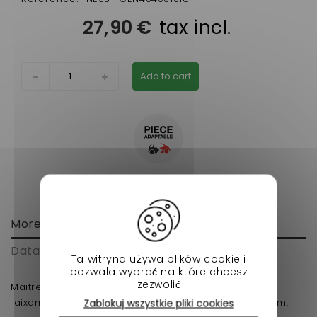
27,90 €
tax incl.
Add to cart
More info
Data sheet
Ta witryna używa plików cookie i
pozwala wybrać na które chcesz
zezwolić
Maitre cylindre adaptable pour voiture sans permis
aixam-jdm-microcar-ligier-chatenet diametre 19 mm.
Zablokuj wszystkie pliki cookies