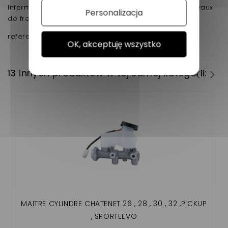
Information : Filetage au pas de 125 mm pour vos tuyaux
Personalizacja
de freins .
reference d'origine :
OK, akceptuję wszystko
13 innych produktów w tej samej kategorii:
MAITRE CYLINDRE CHATENET 26 , 28 , 30 , 32 ,PICKUP
, SPORTEEVO