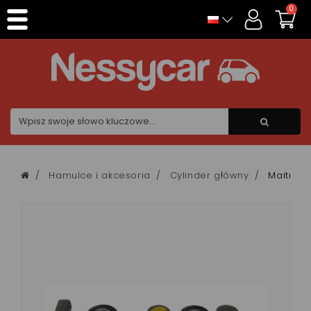
Panel zarządzania plikami cookies
0
Hamulce i akcesoria
Cylinder główny
Maitre c