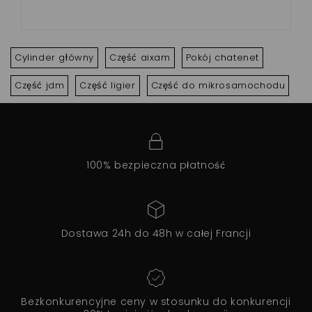
Cylinder główny
Część aixam
Pokój chatenet
Część jdm
Część ligier
Część do mikrosamochodu
100% bezpieczna płatność
Dostawa 24h do 48h w całej Francji
Bezkonkurencyjne ceny w stosunku do konkurencji