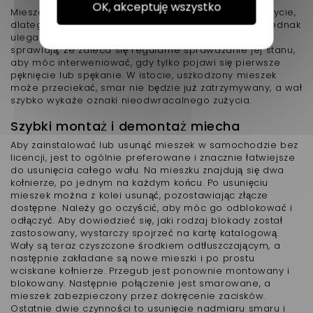
OK, akceptuję wszystko
Mieszek nie jest częścią uważaną za narażoną na zużycie,
dlatego nie ma zalecenia jego wymiany. Z czasem jednak
ulega pogorszeniu, a ruchy, którym musi sprostać,
sprawiają, że zaleca się regularne sprawdzanie jej stanu,
aby móc interweniować, gdy tylko pojawi się pierwsze
pęknięcie lub spękanie. W istocie, uszkodzony mieszek
może przeciekać, smar nie będzie już zatrzymywany, a wał
szybko wykaże oznaki nieodwracalnego zużycia.
Szybki montaż i demontaż miecha
Aby zainstalować lub usunąć mieszek w samochodzie bez
licencji, jest to ogólnie preferowane i znacznie łatwiejsze
do usunięcia całego wału. Na mieszku znajdują się dwa
kołnierze, po jednym na każdym końcu. Po usunięciu
mieszek można z kolei usunąć, pozostawiając złącze
dostępne. Należy go oczyścić, aby móc go odblokować i
odłączyć. Aby dowiedzieć się, jaki rodzaj blokady został
zastosowany, wystarczy spojrzeć na kartę katalogową.
Wały są teraz czyszczone środkiem odtłuszczającym, a
następnie zakładane są nowe mieszki i po prostu
wciskane kołnierze. Przegub jest ponownie montowany i
blokowany. Następnie połączenie jest smarowane, a
mieszek zabezpieczony przez dokręcenie zacisków.
Ostatnie dwie czynności to usunięcie nadmiaru smaru i