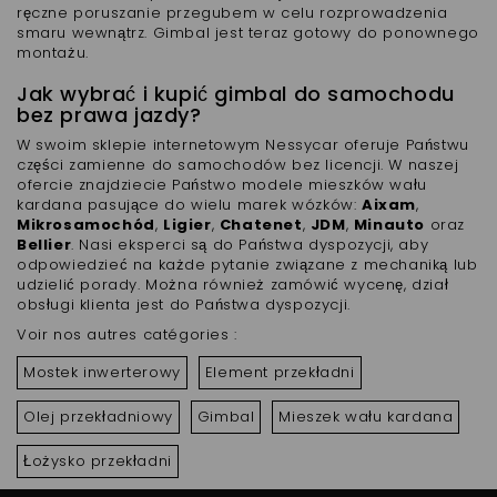
ręczne poruszanie przegubem w celu rozprowadzenia
smaru wewnątrz. Gimbal jest teraz gotowy do ponownego
montażu.
Jak wybrać i kupić gimbal do samochodu
bez prawa jazdy?
W swoim sklepie internetowym Nessycar oferuje Państwu
części zamienne do samochodów bez licencji. W naszej
ofercie znajdziecie Państwo modele mieszków wału
kardana pasujące do wielu marek wózków:
Aixam
,
Mikrosamochód
,
Ligier
,
Chatenet
,
JDM
,
Minauto
oraz
Bellier
. Nasi eksperci są do Państwa dyspozycji, aby
odpowiedzieć na każde pytanie związane z mechaniką lub
udzielić porady. Można również zamówić wycenę, dział
obsługi klienta jest do Państwa dyspozycji.
Voir nos autres catégories :
Mostek inwerterowy
Element przekładni
Olej przekładniowy
Gimbal
Mieszek wału kardana
Łożysko przekładni