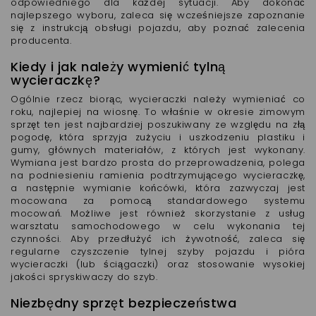
odpowiedniego dla każdej sytuacji. Aby dokonać
najlepszego wyboru, zaleca się wcześniejsze zapoznanie
się z instrukcją obsługi pojazdu, aby poznać zalecenia
producenta.
Kiedy i jak należy wymienić tylną
wycieraczkę?
Ogólnie rzecz biorąc, wycieraczki należy wymieniać co
roku, najlepiej na wiosnę. To właśnie w okresie zimowym
sprzęt ten jest najbardziej poszukiwany ze względu na złą
pogodę, która sprzyja zużyciu i uszkodzeniu plastiku i
gumy, głównych materiałów, z których jest wykonany.
Wymiana jest bardzo prosta do przeprowadzenia, polega
na podniesieniu ramienia podtrzymującego wycieraczkę,
a następnie wymianie końcówki, która zazwyczaj jest
mocowana za pomocą standardowego systemu
mocowań. Możliwe jest również skorzystanie z usług
warsztatu samochodowego w celu wykonania tej
czynności. Aby przedłużyć ich żywotność, zaleca się
regularne czyszczenie tylnej szyby pojazdu i pióra
wycieraczki (lub ściągaczki) oraz stosowanie wysokiej
jakości spryskiwaczy do szyb.
Niezbędny sprzęt bezpieczeństwa