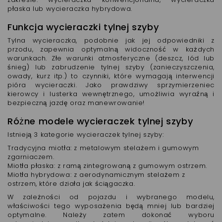
płaska lub wycieraczka hybrydowa.
Funkcja wycieraczki tylnej szyby
Tylna wycieraczka, podobnie jak jej odpowiedniki z
przodu, zapewnia optymalną widoczność w każdych
warunkach. Złe warunki atmosferyczne (deszcz, lód lub
śnieg) lub zabrudzenie tylnej szyby (zanieczyszczenia,
owady, kurz itp.) to czynniki, które wymagają interwencji
pióra wycieraczki. Jako prawdziwy sprzymierzeniec
kierowcy i lusterka wewnętrznego, umożliwia wyraźną i
bezpieczną jazdę oraz manewrowanie!
Różne modele wycieraczek tylnej szyby
Istnieją 3 kategorie wycieraczek tylnej szyby:
Tradycyjna miotła: z metalowym stelażem i gumowym
zgarniaczem.
Miotła płaska: z ramą zintegrowaną z gumowym ostrzem.
Miotła hybrydowa: z aerodynamicznym stelażem z
ostrzem, które działa jak ściągaczka.
W zależności od pojazdu i wybranego modelu,
właściwości tego wyposażenia będą mniej lub bardziej
optymalne. Należy zatem dokonać wyboru