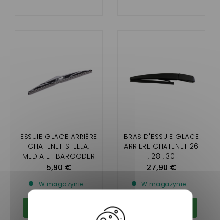
ESSUIE GLACE ARRIÈRE
BRAS D'ESSUIE GLACE
CHATENET STELLA,
ARRIERE CHATENET 26
MEDIA ET BAROODER
, 28 , 30
5,90 €
27,90 €
W magazynie
W magazynie
Dodaj do koszyka
Dodaj do koszyka