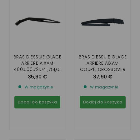
BRAS D'ESSUIE GLACE
BRAS D'ESSUIE GLACE
ARRIÈRE AIXAM
ARRIÈRE AIXAM
400,500,721,741,751,CI
COUPÉ, CROSSOVER
TY, CITY S ET
ET CROSSLINE
35,90 €
37,90 €
ROADLINE
(GAMME IMPULSION,
W magazynie
W magazynie
VISION ET SENSATION)
Dodaj do koszyka
Dodaj do koszyka