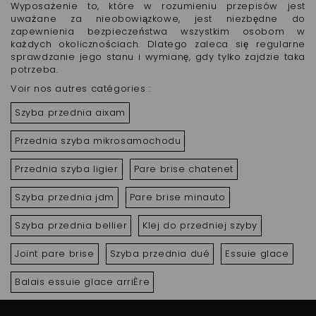
Wyposażenie to, które w rozumieniu przepisów jest
uważane za nieobowiązkowe, jest niezbędne do
zapewnienia bezpieczeństwa wszystkim osobom w
każdych okolicznościach. Dlatego zaleca się regularne
sprawdzanie jego stanu i wymianę, gdy tylko zajdzie taka
potrzeba.
Voir nos autres catégories :
Szyba przednia aixam
Przednia szyba mikrosamochodu
Przednia szyba ligier
Pare brise chatenet
Szyba przednia jdm
Pare brise minauto
Szyba przednia bellier
Klej do przedniej szyby
Joint pare brise
Szyba przednia dué
Essuie glace
Balais essuie glace arriÈre