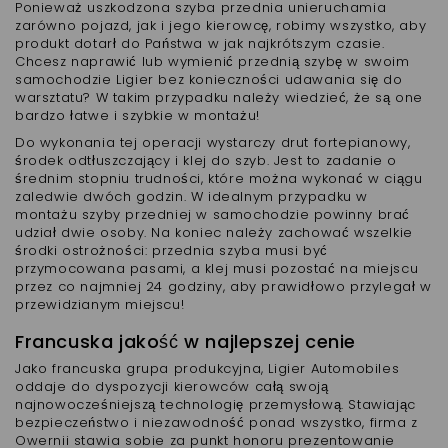
Ponieważ uszkodzona szyba przednia unieruchamia
zarówno pojazd, jak i jego kierowcę, robimy wszystko, aby
produkt dotarł do Państwa w jak najkrótszym czasie.
Chcesz naprawić lub wymienić przednią szybę w swoim
samochodzie Ligier bez konieczności udawania się do
warsztatu? W takim przypadku należy wiedzieć, że są one
bardzo łatwe i szybkie w montażu!
Do wykonania tej operacji wystarczy drut fortepianowy,
środek odtłuszczający i klej do szyb. Jest to zadanie o
średnim stopniu trudności, które można wykonać w ciągu
zaledwie dwóch godzin. W idealnym przypadku w
montażu szyby przedniej w samochodzie powinny brać
udział dwie osoby. Na koniec należy zachować wszelkie
środki ostrożności: przednia szyba musi być
przymocowana pasami, a klej musi pozostać na miejscu
przez co najmniej 24 godziny, aby prawidłowo przylegał w
przewidzianym miejscu!
Francuska jakość w najlepszej cenie
Jako francuska grupa produkcyjna, Ligier Automobiles
oddaje do dyspozycji kierowców całą swoją
najnowocześniejszą technologię przemysłową. Stawiając
bezpieczeństwo i niezawodność ponad wszystko, firma z
Owernii stawia sobie za punkt honoru prezentowanie