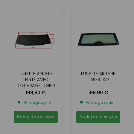
LUNETTE ARRIERE
LUNETTE ARRIERE
TEINTÉ AVEC
LIGIER IXO
DEGIVRAGE LIGIER
JS50 , JS 50L
199,90 €
189,90 €
W magazynie
W magazynie
Dodaj do koszyka
Dodaj do koszyka