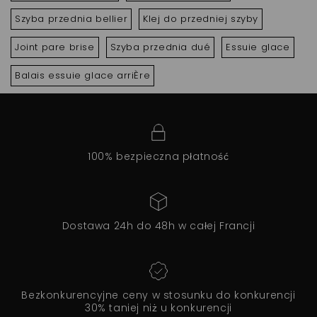
Szyba przednia bellier
Klej do przedniej szyby
Joint pare brise
Szyba przednia dué
Essuie glace
Balais essuie glace arriÈre
100% bezpieczna płatność
Dostawa 24h do 48h w całej Francji
Bezkonkurencyjne ceny w stosunku do konkurencji
30% taniej niż u konkurencji