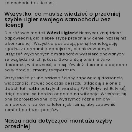
samochodu bez licencji.
Wszystko, co musisz wiedzieć o przedniej
szybie Ligier swojego samochodu bez
licencji
Dla różnych modeli
Wózki Ligier
W Nessycar znajdziesz
odpowiednią dla siebie szybę przednią w cenie niższej niż
u konkurencji. Wszystkie posiadają pełną homologację
zgodną z normami europejskimi, dla niezawodnych
urządzeń wykonanych z materiałów wyselekcjonowanych
ze względu na ich jakość. Gwarantują one nie tylko
doskonałą widoczność, ale są również doskonale odporne
na wibracje i zmiany temperatury.
Wszystkie te grube szklane ściany zapewniają doskonałą
widoczność, nawet podczas deszczu. Składają się one z
dwóch tafli szkła pokrytych warstwą PVB (Polyvinyl Butyral),
dzięki czemu są bardzo odporne na wibracje. Wreszcie, są
one zaprojektowane, aby wytrzymać różne zmiany
temperatury, zarówno latem jak i zimą, aby zapewnić
komfort podczas podróży.
Nasza rada dotycząca montażu szyby
przedniej