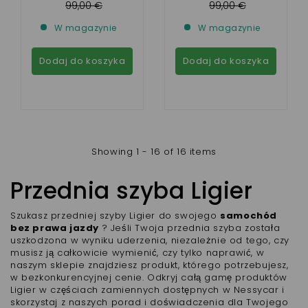
99,00 €
99,00 €
W magazynie
W magazynie
Dodaj do koszyka
Dodaj do koszyka
Showing 1 - 16 of 16 items
Przednia szyba Ligier
Szukasz przedniej szyby Ligier do swojego
samochód
bez prawa jazdy
? Jeśli Twoja przednia szyba została
uszkodzona w wyniku uderzenia, niezależnie od tego, czy
musisz ją całkowicie wymienić, czy tylko naprawić, w
naszym sklepie znajdziesz produkt, którego potrzebujesz,
w bezkonkurencyjnej cenie. Odkryj całą gamę produktów
Ligier w częściach zamiennych dostępnych w Nessycar i
skorzystaj z naszych porad i doświadczenia dla Twojego