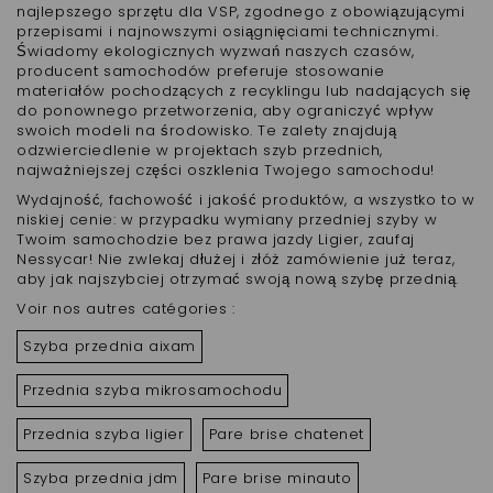
najlepszego sprzętu dla VSP, zgodnego z obowiązującymi
przepisami i najnowszymi osiągnięciami technicznymi.
Świadomy ekologicznych wyzwań naszych czasów,
producent samochodów preferuje stosowanie
materiałów pochodzących z recyklingu lub nadających się
do ponownego przetworzenia, aby ograniczyć wpływ
swoich modeli na środowisko. Te zalety znajdują
odzwierciedlenie w projektach szyb przednich,
najważniejszej części oszklenia Twojego samochodu!
Wydajność, fachowość i jakość produktów, a wszystko to w
niskiej cenie: w przypadku wymiany przedniej szyby w
Twoim samochodzie bez prawa jazdy Ligier, zaufaj
Nessycar! Nie zwlekaj dłużej i złóż zamówienie już teraz,
aby jak najszybciej otrzymać swoją nową szybę przednią.
Voir nos autres catégories :
Szyba przednia aixam
Przednia szyba mikrosamochodu
Przednia szyba ligier
Pare brise chatenet
Szyba przednia jdm
Pare brise minauto