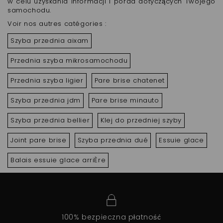
w celu uzyskania informacji i porad dotyczących Twojego
samochodu.
Voir nos autres catégories :
Szyba przednia aixam
Przednia szyba mikrosamochodu
Przednia szyba ligier
Pare brise chatenet
Szyba przednia jdm
Pare brise minauto
Szyba przednia bellier
Klej do przedniej szyby
Joint pare brise
Szyba przednia dué
Essuie glace
Balais essuie glace arriÈre
100% bezpieczna płatność