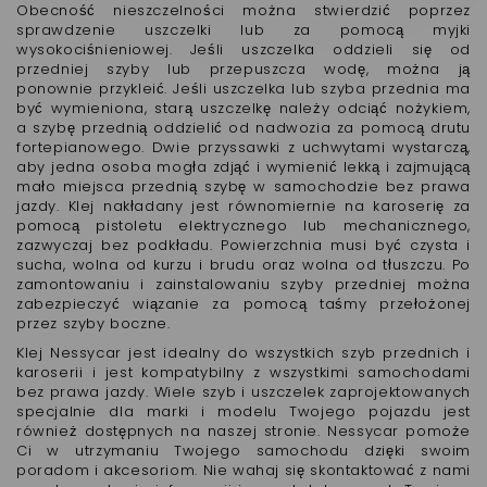
Obecność nieszczelności można stwierdzić poprzez
sprawdzenie uszczelki lub za pomocą myjki
wysokociśnieniowej. Jeśli uszczelka oddzieli się od
przedniej szyby lub przepuszcza wodę, można ją
ponownie przykleić. Jeśli uszczelka lub szyba przednia ma
być wymieniona, starą uszczelkę należy odciąć nożykiem,
a szybę przednią oddzielić od nadwozia za pomocą drutu
fortepianowego. Dwie przyssawki z uchwytami wystarczą,
aby jedna osoba mogła zdjąć i wymienić lekką i zajmującą
mało miejsca przednią szybę w samochodzie bez prawa
jazdy. Klej nakładany jest równomiernie na karoserię za
pomocą pistoletu elektrycznego lub mechanicznego,
zazwyczaj bez podkładu. Powierzchnia musi być czysta i
sucha, wolna od kurzu i brudu oraz wolna od tłuszczu. Po
zamontowaniu i zainstalowaniu szyby przedniej można
zabezpieczyć wiązanie za pomocą taśmy przełożonej
przez szyby boczne.
Klej Nessycar jest idealny do wszystkich szyb przednich i
karoserii i jest kompatybilny z wszystkimi samochodami
bez prawa jazdy. Wiele szyb i uszczelek zaprojektowanych
specjalnie dla marki i modelu Twojego pojazdu jest
również dostępnych na naszej stronie. Nessycar pomoże
Ci w utrzymaniu Twojego samochodu dzięki swoim
poradom i akcesoriom. Nie wahaj się skontaktować z nami