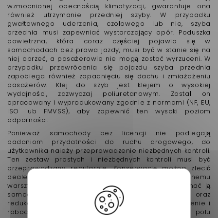
wzmocnionej obecnością klimatyzacji, gwarantuje ona
również utrzymanie przedniej szyby. W przypadku
gwałtownego uderzenia, czołowego lub nie, szyba
przednia musi zapewniać wystarczający opór. Poduszka
powietrzna, która coraz częściej pojawia się w
samochodach bez prawa jazdy, musi być w stanie się na
niej oprzeć, a pasażerowie nie mogą zostać wyrzuceni. W
przypadku przewrócenia się pojazdu szyba przednia
zapobiega również zapadnięciu się dachu i zmiażdżeniu
pasażerów. Klej do szyb jest klejem o wysokiej
wydajności, zazwyczaj poliuretanowym. Został on
opracowany i wyprodukowany zgodnie z normami (NF, EU,
ISO lub FMVSS), aby zapewnić ten wysoki poziom
odporności.
Ponieważ samochody bez licencji nie podlegają
badaniom przydatności do ruchu drogowego, do
użytkownika należy przeprowadzenie niezbędnych kontroli.
Ten zestaw prostych i niezbędnych kontroli musi być
przeprowadzany regularnie. Konserwację można zlecić
dealerowi lub specjalistycznemu i autoryzowanemu
warsztatowi vsp (Samochód bez licencji) lub wykonać ją
samodzielnie. Pozwala to na uzyskanie autonomii oraz
redukcję kosztów i czasu potrzebnego na zaopatrzenie i
robociznę. Zbyt silne uderzenie, pęknięcie lub w polu