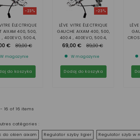
-23%
-23%
VITRE ÉLECTRIQUE
LÈVE VITRE ÉLECTRIQUE
LÈVE
 AIXAM 400, 500,
GAUCHE AIXAM 400, 500,
GAU
 , 400EVO, 500.4,
400.4 , 400EVO, 500.4,
CROS
500.5
500.5
, GT
00 €
69,00 €
89,00 €
89,00 €
S
MONT
W magazynie
W magazynie
daj do koszyka
Dodaj do koszyka
Do
- 16 of 16 items
utres catégories :
k do okien aixam
Regulator szyby ligier
Regulator szyb w