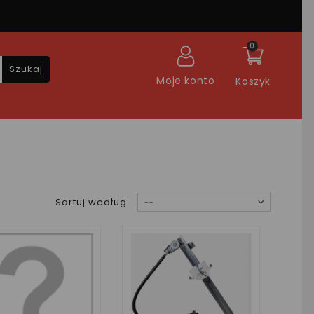
0
Szukaj
Moje konto
Koszyk
Sortuj według
--