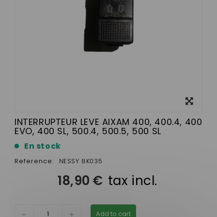
View
larger
INTERRUPTEUR LEVE AIXAM 400, 400.4, 400
EVO, 400 SL, 500.4, 500.5, 500 SL
En stock
Reference:
NESSY 8K035
18,90 €
tax incl.
Add to cart