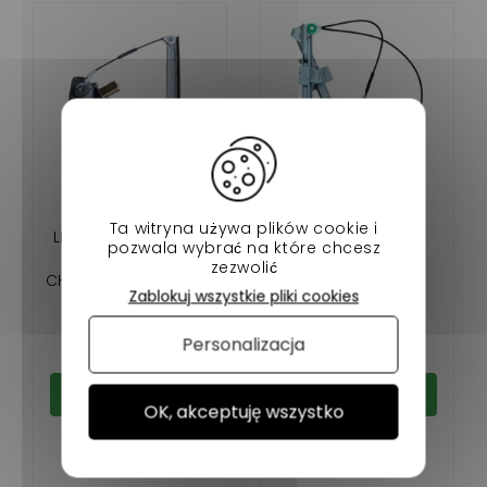
Ta witryna używa plików cookie i
LÈVE-VITRE GAUCHE
LÈVE VITRE
pozwala wybrać na które chcesz
ÉLECTRIQUE
ÉLECTRIQUE
zezwolić
CHATENET BAROODER
CHATENET 40 , 46
Zablokuj wszystkie pliki cookies
(COTÉ CONDUCTEUR
172,90 €
174,90 €
)
Personalizacja
W magazynie
W magazynie
Dodaj do koszyka
Dodaj do koszyka
OK, akceptuję wszystko