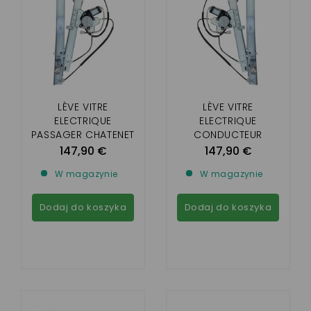
LÈVE VITRE
LÈVE VITRE
ELECTRIQUE
ELECTRIQUE
PASSAGER CHATENET
CONDUCTEUR
CH26, CH28, CH30,
CHATENET CH26,
147,90 €
147,90 €
CH32, SPORTEEVO,
CH28, CH30, CH32,
W magazynie
W magazynie
PICKUP
SPORTEEVO, PICKUP
Dodaj do koszyka
Dodaj do koszyka