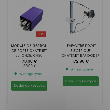
-12%
MODULE DE GESTION
LÈVE-VITRE DROIT
DE PORTE CHATENET
ÉLECTRIQUE
26, CH28, CH30,
CHATENET BAROODER
CH32,CH33, PICKUP,
78,90 €
172,90 €
SPORTEEVO
88,90 €
W magazynie
W magazynie
Dodaj do koszyka
Dodaj do koszyka