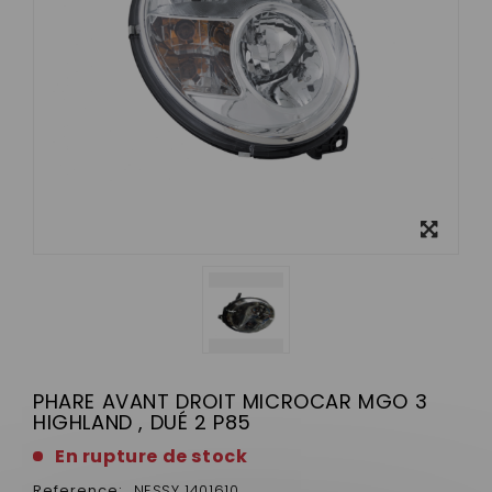
View
larger
PHARE AVANT DROIT MICROCAR MGO 3
HIGHLAND , DUÉ 2 P85
En rupture de stock
Reference:
NESSY 1401610