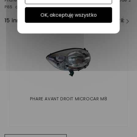
Phare avant passager Microcar MGO 3 Highland , Dué 2
P85 d'origine voiture sans permis.
OK, akceptuję wszystko
15 innych produktów w tej samej kategorii:
PHARE AVANT DROIT MICROCAR M8