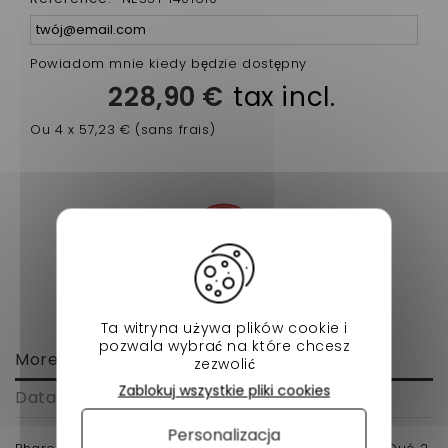
Powiadom mnie kiedy będzie dostępny
228,90 €
tax incl.
Ou 4 x 57,23 € (sans frais)
Ta witryna używa plików cookie i
pozwala wybrać na które chcesz
More info
zezwolić
Zablokuj wszystkie pliki cookies
Data sheet
Personalizacja