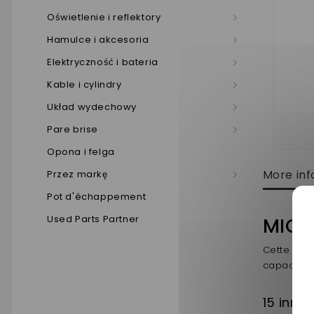
Oświetlenie i reflektory
Hamulce i akcesoria
Elektryczność i bateria
Kable i cylindry
Układ wydechowy
Pare brise
Opona i felga
More inf
Przez markę
Pot d'échappement
Used Parts Partner
MICR
Cette écl
capacité d
15 inny