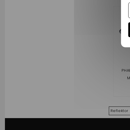
PHA
M
Reflekto