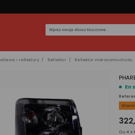
etlenie i reflektory
Reflektor
Reflektor mikrosamochodu
PHAR
En 
Refere
Warnin
322
Ou 4 x 