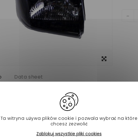
View
larger
o
Data sheet
OCAR MC1/MC2
airage avant ont été fabriquer pour les voitures sans permis
'éclairage pour une bonne visibilité.
Ta witryna używa plików cookie i pozwala wybrać na które
chcesz zezwolić
ch produktów w tej samej kategorii:
Zablokuj wszystkie pliki cookies