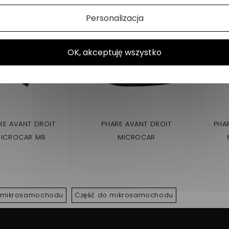
Personalizacja
OK, akceptuję wszystko
RE AVANT DROIT
PHARE AVANT DROIT
PHA
ICROCAR M8
MICROCAR
MGO1,MGO2,FLEX,F8C,
LIGIER JS RC
r mikrosamochodu
Część do mikrosamochodu