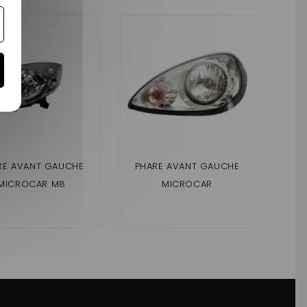
RE AVANT GAUCHE
PHARE AVANT GAUCHE
PH
MICROCAR M8
MICROCAR
LIG
MGO1,MGO2,FLEX,F8C,
VIR
LIGIER JSRC
J