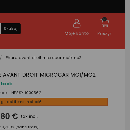
0
Szukaj
Moje konto
Koszyk
Phare avant droit microcar mc1/mc2
E AVANT DROIT MICROCAR MC1/MC2
stock
nce:
NESSY 1000562
g: Last items in stock!
,80 €
tax incl.
80,70 € (sans frais)