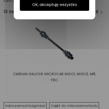
sans permis en adaptable.
OK, akceptuję wszystko
13 innych produktów w tej samej kategorii:
CARDAN GAUCHE MICROCAR MGO1, MGO2, M8,
F8C
mikrosamochódgimbal
Część do mikrosamochodu