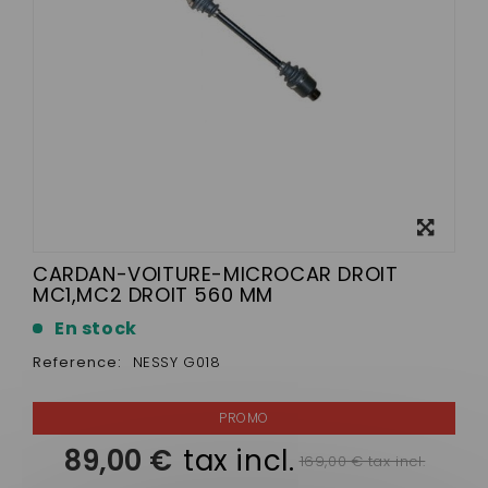
View
larger
CARDAN-VOITURE-MICROCAR DROIT
MC1,MC2 DROIT 560 MM
En stock
Reference:
NESSY G018
89,00 €
tax incl.
169,00 € tax incl.