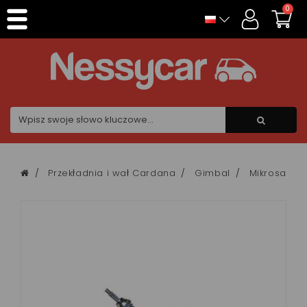
Panel zarządzania plikami cookies
0
Przekładnia i wał Cardana
Gimbal
Mikrosamo