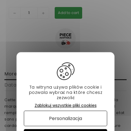
Add to cart
More info
Data sheet
Ta witryna używa plików cookie i
pozwala wybrać na które chcesz
zezwolić
Cette piece est réservé au modèle MC1 ou MC2 de la
Zablokuj wszystkie pliki cookies
marque microcar
. Avec une dimension de 560mm, il
remplacera parfaitement votre cardan en mauvaise etat
Personalizacja
sans parler de son prix imbattable ! A noter que ce
cardan se monte sur le coté passager de votre voiture