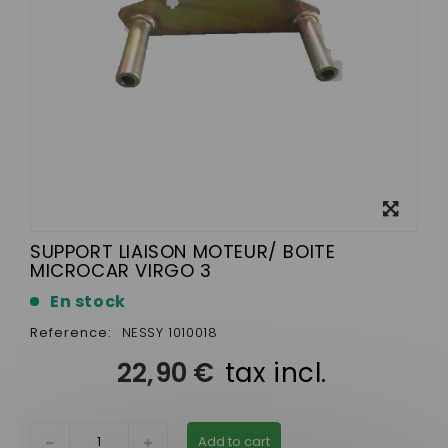
View
larger
SUPPORT LIAISON MOTEUR/ BOITE
MICROCAR VIRGO 3
En stock
Reference:
NESSY 1010018
22,90 €
tax incl.
Add to cart