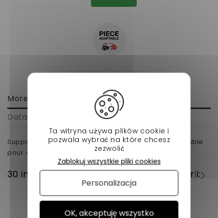
More info
Data sheet
Ta witryna używa plików cookie i
pozwala wybrać na które chcesz
Support liaison moteur boite Microcar Virgo 3 adapble
zezwolić
pour voiture sans permis
Zablokuj wszystkie pliki cookies
30 innych produktów w tej samej kategorii:
Personalizacja
OK, akceptuję wszystko