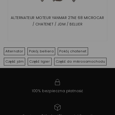
ALTERNATEUR MOTEUR YANMAR 2TNE 68 MICROCAR
/ CHATENET / JDM / BELLIER
Alternator
Pokój belliera
Pokój chatenet
Część jdm
Część ligier
Część do mikrosamochodu
100% bezpieczna płatność