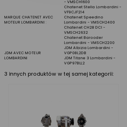
- VMSCH1600
Chatenet Stella Lombardini -
VF9CJF214
MARQUE CHATENET AVEC
Chatenet Speedino
MOTEUR LOMBARDINI :
Lombardini - VMSCH2400
Chatenet CH28 DCI -
VMSCH2632
Chatenet Barooder
Lombardini - VMSCH2200
JDM Albizia Lombardini -
JDM AVEC MOTEUR
VGP08L2DB
LOMBARDINI
JDM Titane 3 Lombardini -
VGP97BLL2
3 innych produktów w tej samej kategorii: