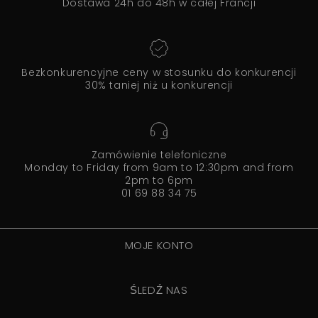
Dostawa 24h do 48h w całej Francji
Bezkonkurencyjne ceny w stosunku do konkurencji
30% taniej niż u konkurencji
Zamówienie telefoniczne
Monday to Friday from 9am to 12:30pm and from
2pm to 6pm
01 69 88 34 75
MOJE KONTO
ŚLEDŹ NAS