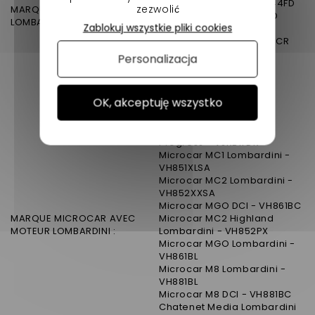
Ligier XTOO RS - VJRJS44FD
zezwolić
MARQUE LIGIER AVEC MOTEUR
Ligier Dué - VJRJS42FDD
LOMBARDINI
Zablokuj wszystkie pliki cookies
Ligier Xpro - VJRJS3002
Ligier IXO DCI - VJRJS36CR
Ligier XTOO R DCI -
Personalizacja
VJRJS34CR
Ligier Optimax DCI -
VJRJS40CR
OK, akceptuję wszystko
Ligier XTOO RS DCI -
VJRJS44CR
Ligier JS50 Lombardini
Progress - VJRB1FDR
Microcar MC1 Lombardini -
VH851XLSA
Microcar MC2 Lombardini -
VH852XXSA
Microcar MGO DCI - VH861BC
MARQUE MICROCAR AVEC
Microcar MC2 Highland
MOTEUR LOMBARDINI :
Lombardini - VH852PX
Microcar MGO Lombardini -
VH861BL
Microcar M8 Lombardini -
VH881BL
Microcar M8 DCI - VH881BC
Chatenet Media Lombardini