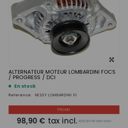
View
larger
ALTERNATEUR MOTEUR LOMBARDINI FOCS
/ PROGRESS / DCI
En stock
Reference:
NESSY LOMBARDINI 111
98,90 €
tax incl.
108,90 € tax incl.