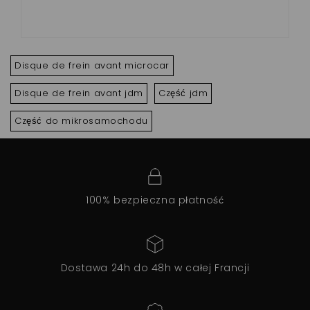
Disque de frein avant microcar
Disque de frein avant jdm
Część jdm
Część do mikrosamochodu
100% bezpieczna płatność
Dostawa 24h do 48h w całej Francji