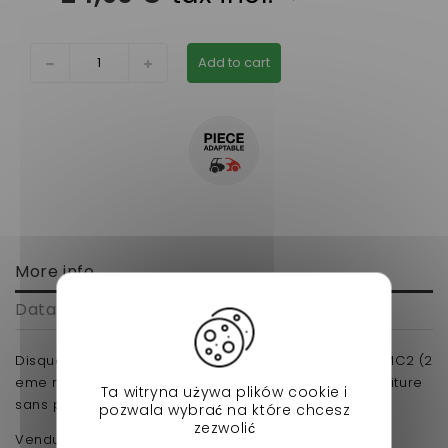
Add to cart
More info
Data sheet
Disque de frein avant DIAM 210 mm microcar MC1/MC2 (2
eme montage) et JDM ABACA/ALBIZIA/ALOES pour voiture
Ta witryna używa plików cookie i
sans permis.
pozwala wybrać na które chcesz
zezwolić
Vendu a l'unité