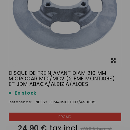
View
larger
DISQUE DE FREIN AVANT DIAM 210 MM
MICROCAR MC1/MC2 (2 EME MONTAGE)
ET JDM ABACA/ALBIZIA/ALOES
En stock
Reference:
NESSY JDM409001007/490005
24,90 €
tax incl.
37,90 € tax incl.