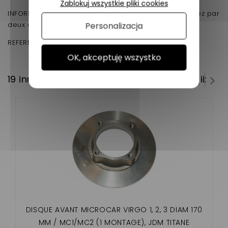
Zablokuj wszystkie pliki cookies
INFORMATION : Nous vous conseillons de les changez par
deux ainsi que les roulement de roue .
Personalizacja
REFERENCE D'ORIGINE :
1003466 / 103015
OK, akceptuję wszystko
19 innych produktów w tej samej kategorii:
DISQUE AVANT MICROCAR VIRGO 1, 2, 3 DIAM 170
MM / MC1/MC2 (1 MONTAGE), JDM TITANE