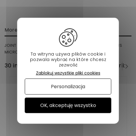
More info
JOINT DE CARTER POUR VOTRE VOITURETTE SANS PERMIS
MICROCAR MC1/MC2
Ta witryna używa plików cookie i
pozwala wybrać na które chcesz
30 innych produktów w tej samej kategorii:
zezwolić
Zablokuj wszystkie pliki cookies
Personalizacja
OK, akceptuję wszystko