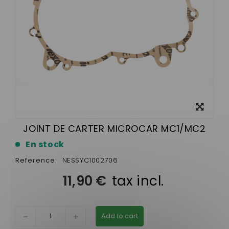
View
larger
JOINT DE CARTER MICROCAR MC1/MC2
En stock
Reference:
NESSYC1002706
11,90 €
tax incl.
Add to cart