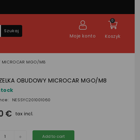
0
Szukaj
Moje konto
Koszyk
Y MICROCAR MGO/M8
ZELKA OBUDOWY MICROCAR MGO/M8
stock
nce:
NESSYC201001060
0 €
tax incl.
Add to cart