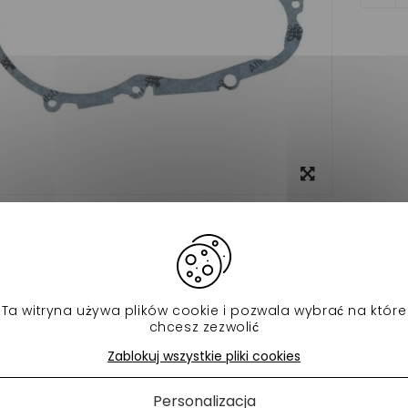
View
larger
o
A DO SKRZYNI BIEGÓW MICROCAR MGOE, A TAKŻE MICROCAR M8 
Ta witryna używa plików cookie i pozwala wybrać na które
ch produktów w tej samej kategorii:
chcesz zezwolić
Zablokuj wszystkie pliki cookies
Personalizacja