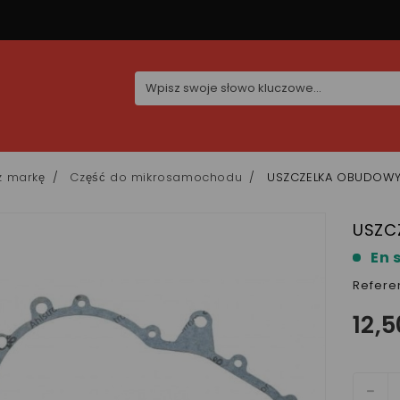
z markę
Część do mikrosamochodu
USZCZELKA OBUDOW
USZC
En 
Refere
12,5