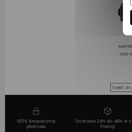
MAITR
JDM-M
Część do
100% bezpieczna
Dostawa 24h do 48h w c
płatność
Francji