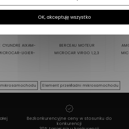
OK, akceptuję wszystko
E CYLINDRE AIXAM-
BERCEAU MOTEUR
AMO
ICROCAR-LIGIER-
MICROCAR VIRGO 1,2,3
MIC
CHATENET
LIGI
 mikrosamochodu
Element przekładni mikrosamochodu
ałej
Bezkonkurencyjne ceny w stosunku do
konkurencji
30% taniej niż u konkurencji