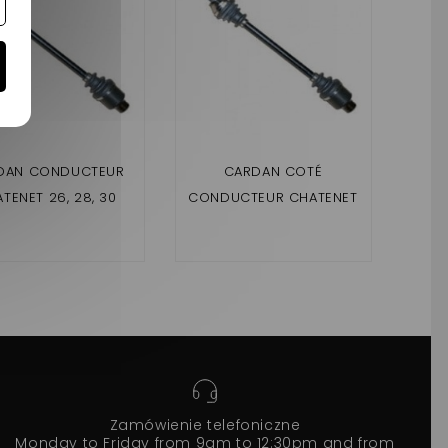
DAN CONDUCTEUR
CARDAN COTÉ
C
TENET 26, 28, 30
CONDUCTEUR CHATENET
CH
MEDIA
Zamówienie telefoniczne
Monday to Friday from 9am to 12:30pm and from