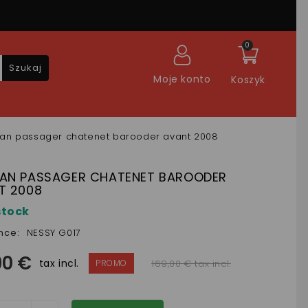
0
Szukaj
Moje konto
Koszyk
an passager chatenet barooder avant 2008
AN PASSAGER CHATENET BAROODER
T 2008
stock
nce:
NESSY G017
90 €
tax incl.
169,00 € tax incl.