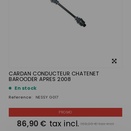
View
larger
CARDAN CONDUCTEUR CHATENET
BAROODER APRES 2008
En stock
Reference:
NESSY G017
86,90 €
tax incl.
169,00 € tax incl.