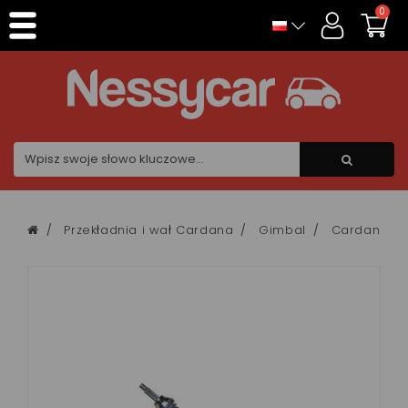
Panel zarządzania plikami cookies
0
Przekładnia i wał Cardana
Gimbal
Cardan Cha