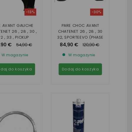
-13%
-30%
LE AVANT GAUCHE
PARE CHOC AVANT
ENET 26 , 28 , 30 ,
CHATENET 26 , 28 , 30
2 , 33 , PICKUP
32, SPORTEEVO (PHASE
,SPORTEEVO
2)
,90 €
84,90 €
54,90 €
120,90 €
W magazynie
W magazynie
daj do koszyka
Dodaj do koszyka