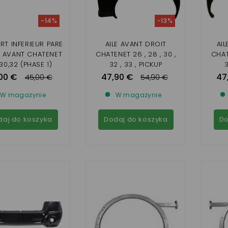
-14%
-13%
RT INFERIEUR PARE
AILE AVANT DROIT
AI
 AVANT CHATENET
CHATENET 26 , 28 , 30 ,
CHAT
30,32 (PHASE 1)
32 , 33 , PICKUP
3
,SPORTEEVO
00 €
47,90 €
47
45,00 €
54,90 €
W magazynie
W magazynie
daj do koszyka
Dodaj do koszyka
Do