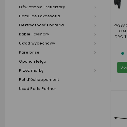
Oświetlenie i reflektory
Hamulce i akcesoria
Elektryczność i bateria
PASSA
GAU
Kable i cylindry
DROIT
30 
Układ wydechowy
Pare brise
Opona i felga
Do
Przez markę
Pot d'échappement
Used Parts Partner