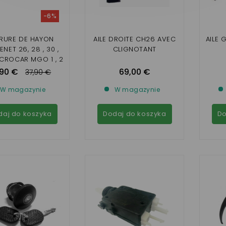
-6%
RURE DE HAYON
AILE DROITE CH26 AVEC
AILE
NET 26, 28 , 30 ,
CLIGNOTANT
ICROCAR MGO 1 , 2
8C , JDM ABACA ,
,90 €
69,00 €
37,90 €
 , ROXSY , XHEOS ,
LIGIER JS RC
W magazynie
W magazynie
daj do koszyka
Dodaj do koszyka
Do