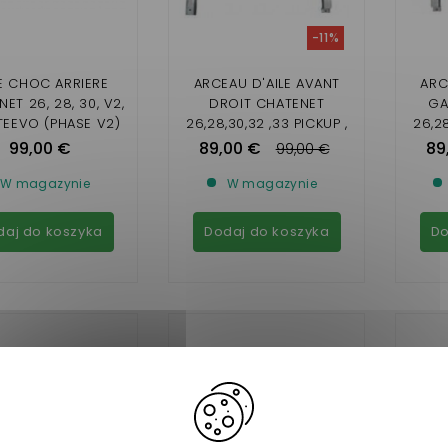
-11%
E CHOC ARRIERE
ARCEAU D'AILE AVANT
ARC
ET 26, 28, 30, V2,
DROIT CHATENET
GA
EEVO (PHASE V2)
26,28,30,32 ,33 PICKUP ,
26,28
SPORTEEVO
99,00 €
89,00 €
89
99,00 €
W magazynie
W magazynie
daj do koszyka
Dodaj do koszyka
Do