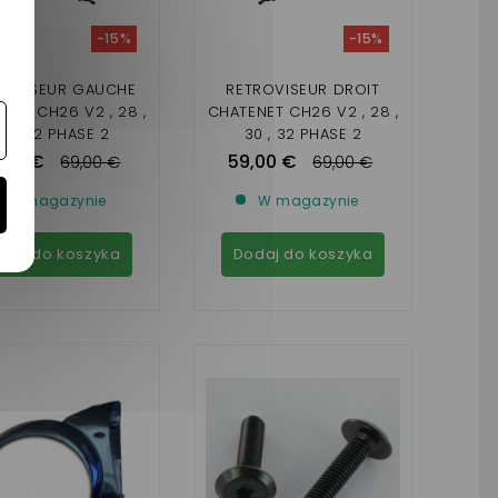
-15%
-15%
ROVISEUR GAUCHE
RETROVISEUR DROIT
NET CH26 V2 , 28 ,
CHATENET CH26 V2 , 28 ,
0 , 32 PHASE 2
30 , 32 PHASE 2
,00 €
59,00 €
69,00 €
69,00 €
W magazynie
W magazynie
daj do koszyka
Dodaj do koszyka