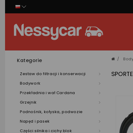
Panel zarządzania plikami cookies
Bod
Kategorie
SPORT
Zestaw do filtracji i konserwacji
Bodywork
Przekładnia i wał Cardana
Grzejnik
Podnośnik, kołyska, podwozie
Napęd i pasek
Części silnika i cichy blok