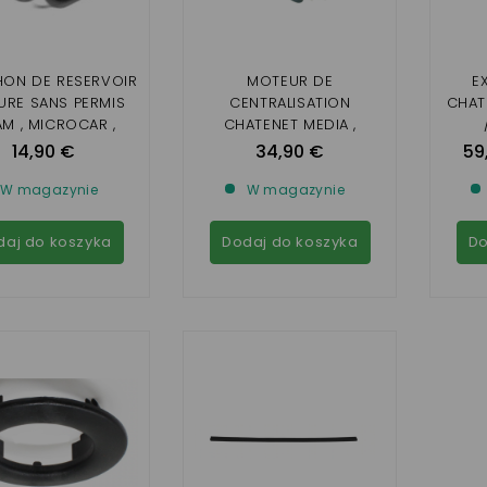
ON DE RESERVOIR
MOTEUR DE
E
URE SANS PERMIS
CENTRALISATION
CHAT
AM , MICROCAR ,
CHATENET MEDIA ,
 , CHATENET , JDM (
BAROODER, CH26, CH28,
14,90 €
34,90 €
59
AVEC CLEF)
CH30, CH32 (PASSAGER)
W magazynie
W magazynie
daj do koszyka
Dodaj do koszyka
Do