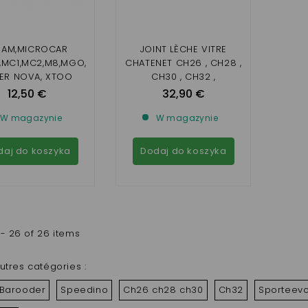
XAM,MICROCAR
JOINT LÈCHE VITRE
,MC1,MC2,M8,MGO,
CHATENET CH26 , CH28 ,
IER NOVA, XTOO
CH30 , CH32 ,
S/RS,IX0, JS50,
SPORTEEVO
12,50 €
32,90 €
HATENET26,28,30,3
JDM , BELLIER B8
W magazynie
W magazynie
daj do koszyka
Dodaj do koszyka
- 26 of 26 items
utres catégories :
Barooder
Speedino
Ch26 ch28 ch30
Ch32
Sporteev