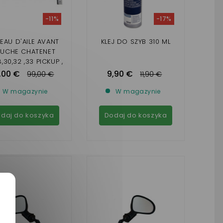
-11%
-17%
EAU D'AILE AVANT
KLEJ DO SZYB 310 ML
UCHE CHATENET
,30,32 ,33 PICKUP ,
SPORTEEVO
,00 €
9,90 €
99,00 €
11,90 €
W magazynie
W magazynie
daj do koszyka
Dodaj do koszyka