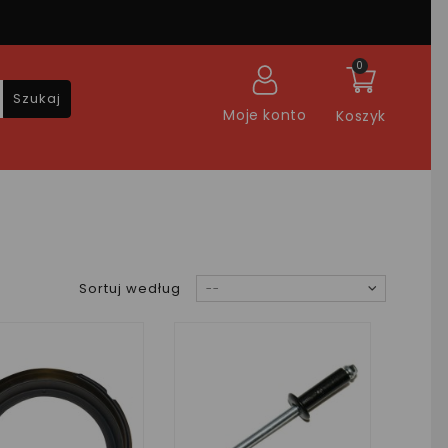
0
Szukaj
Moje konto
Koszyk
Sortuj według
--