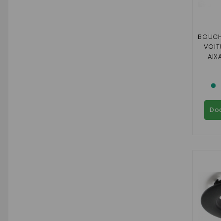
BOUCH
VOIT
AIX
LIGIER
Do