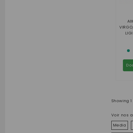
AI
VIRGO
LIG
R/
JS60,C
2, 
Do
Showing 1 
Voir nos a
Media