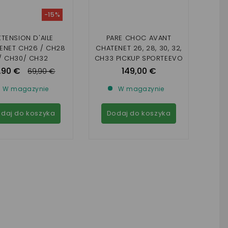
-15%
XTENSION D'AILE
PARE CHOC AVANT
ENET CH26 / CH28
CHATENET 26, 28, 30, 32,
/ CH30/ CH32
CH33 PICKUP SPORTEEVO
( CARBONNE)
,90 €
149,00 €
69,90 €
W magazynie
W magazynie
daj do koszyka
Dodaj do koszyka