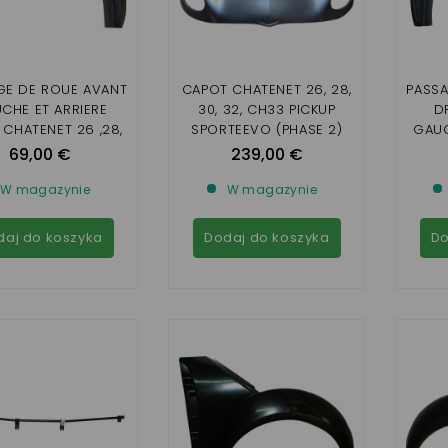
GE DE ROUE AVANT
CAPOT CHATENET 26, 28,
PASSA
CHE ET ARRIERE
30, 32, CH33 PICKUP
D
 CHATENET 26 ,28,
SPORTEEVO (PHASE 2)
GAUC
,32 SPORTEEVO ,
30
69,00 €
239,00 €
PICKUP
W magazynie
W magazynie
daj do koszyka
Dodaj do koszyka
Do