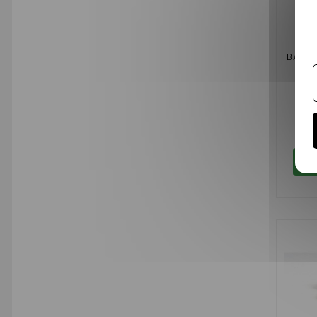
BAIE 
CH2
C
89,
Do