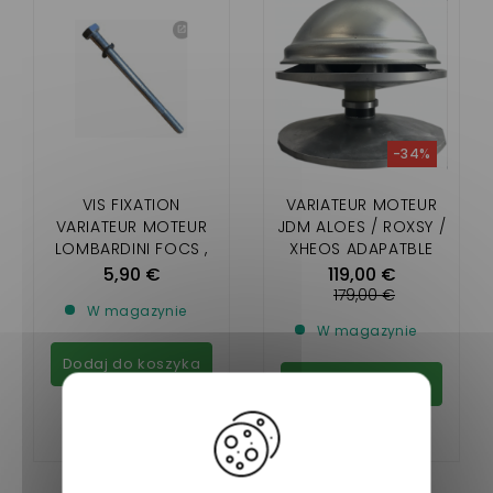
-34%
VIS FIXATION
VARIATEUR MOTEUR
VARIATEUR MOTEUR
JDM ALOES / ROXSY /
LOMBARDINI FOCS ,
XHEOS ADAPATBLE
PROGRESS ET
5,90 €
119,00 €
YANMAR(SAUF DCI)
179,00 €
W magazynie
W magazynie
Dodaj do koszyka
Dodaj do koszyka