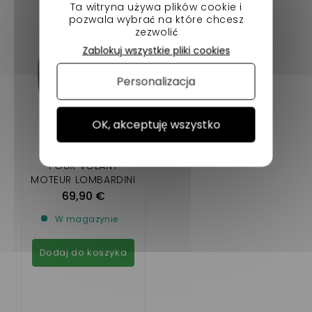
Ta witryna używa plików cookie i
pozwala wybrać na które chcesz
zezwolić
Zablokuj wszystkie pliki cookies
Personalizacja
OK, akceptuję wszystko
CONE VARIATEUR
POUR VOLANT
MOTEUR LOMBARDINI
DCI 442/492
69,90 €
W magazynie
Dodaj do koszyka