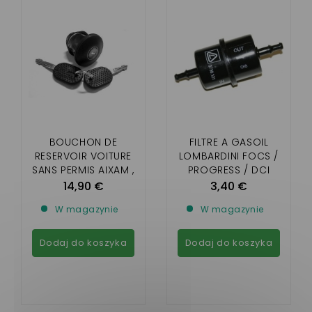
BOUCHON DE
FILTRE A GASOIL
RESERVOIR VOITURE
LOMBARDINI FOCS /
SANS PERMIS AIXAM ,
PROGRESS / DCI
MICROCAR , LIGIER ,
14,90 €
3,40 €
CHATENET , JDM (
W magazynie
W magazynie
AVEC CLEF)
Dodaj do koszyka
Dodaj do koszyka