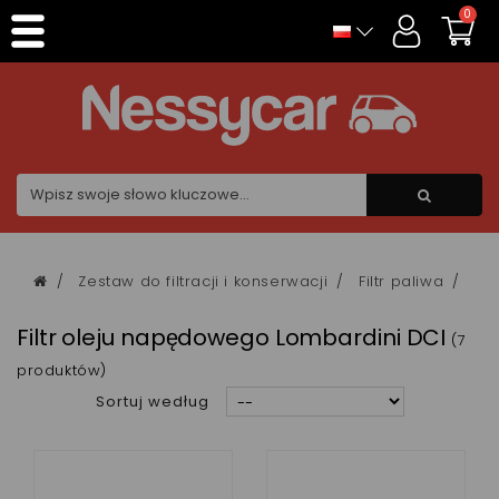
Panel zarządzania plikami cookies
0
Zestaw do filtracji i konserwacji
Filtr paliwa
Fi
Filtr oleju napędowego Lombardini DCI
(7
produktów)
Sortuj według