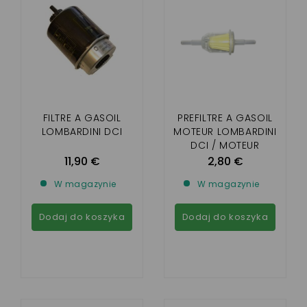
FILTRE A GASOIL
PREFILTRE A GASOIL
LOMBARDINI DCI
MOTEUR LOMBARDINI
DCI / MOTEUR
YANMAR
11,90 €
2,80 €
W magazynie
W magazynie
Dodaj do koszyka
Dodaj do koszyka