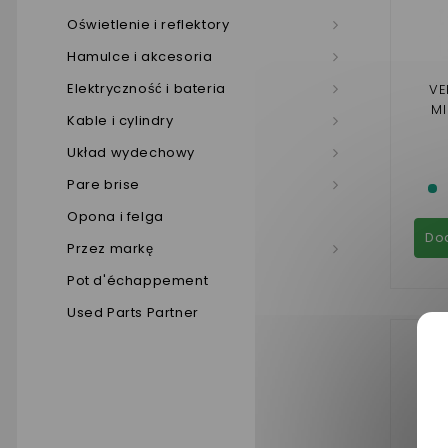
Oświetlenie i reflektory
Hamulce i akcesoria
Elektryczność i bateria
VE
M
Kable i cylindry
Układ wydechowy
Pare brise
Opona i felga
Do
Przez markę
Pot d'échappement
Used Parts Partner