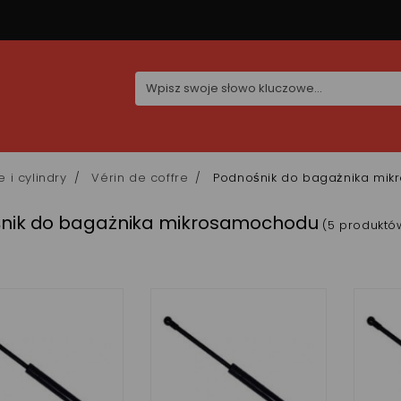
e i cylindry
Vérin de coffre
Podnośnik do bagażnika mi
nik do bagażnika mikrosamochodu
(5 produktó