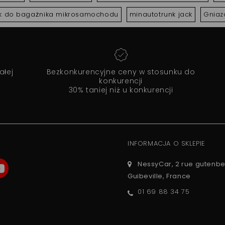
k do bagażnika mikrosamochodu
minautotrunk jack
Gniaz
ałej
Bezkonkurencyjne ceny w stosunku do
konkurencji
30% taniej niż u konkurencji
INFORMACJA O SKLEPIE
NessyCar, 2 rue gutenbe
Guibeville, France
01 69 88 34 75