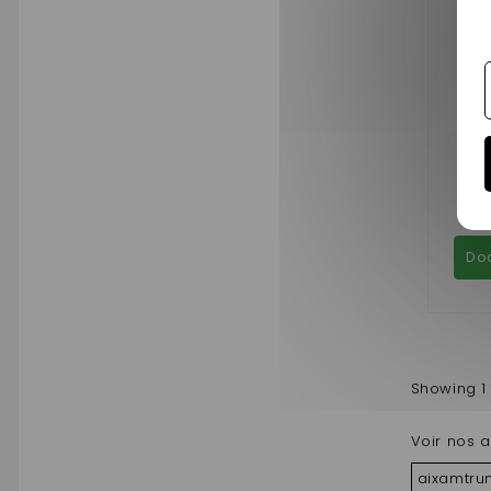
VE
M
11
Do
Showing 1 
Voir nos a
aixamtrun