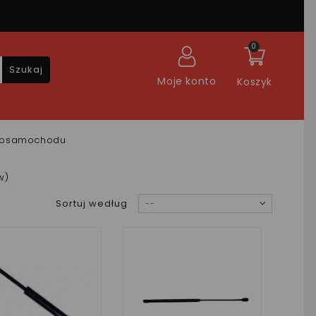
0
Szukaj
Moje konto
Koszyk
krosamochodu
w)
Sortuj według
--