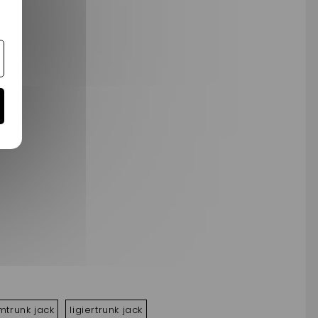
mtrunk jack
ligiertrunk jack