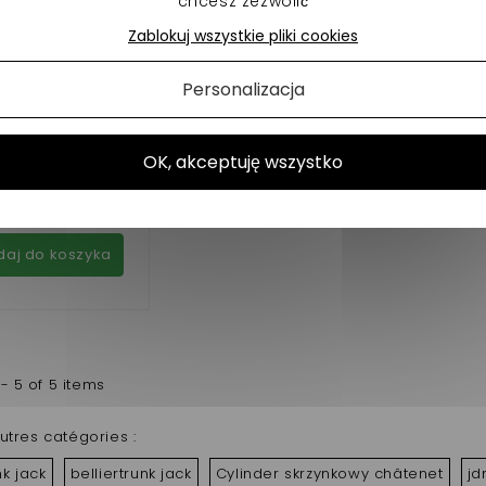
chcesz zezwolić
Zablokuj wszystkie pliki cookies
-49%
Personalizacja
RIN DE HAYON
ICROCAR LYRA
OK, akceptuję wszystko
,90 €
23,00 €
W magazynie
daj do koszyka
- 5 of 5 items
utres catégories :
k jack
belliertrunk jack
Cylinder skrzynkowy châtenet
jd