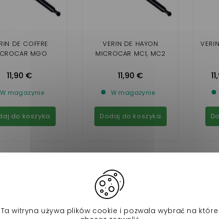
RIN DE COFFRE
VERIN DE HAYON
VERI
ICROCAR MGO
MICROCAR MC1, MC2
11,90 €
11,90 €
11
W magazynie
W magazynie
daj do koszyka
Dodaj do koszyka
Do
Ta witryna używa plików cookie i pozwala wybrać na które