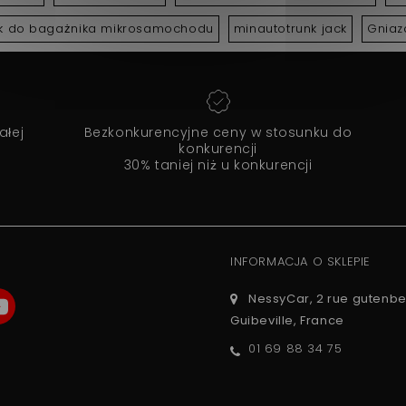
k do bagażnika mikrosamochodu
minautotrunk jack
Gniaz
ałej
Bezkonkurencyjne ceny w stosunku do
konkurencji
30% taniej niż u konkurencji
INFORMACJA O SKLEPIE
NessyCar, 2 rue gutenbe
Guibeville, France
01 69 88 34 75