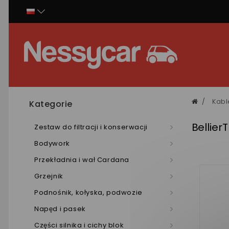
Panel zarządzania plikami cookies
Kabl
Kategorie
Bellier
Zestaw do filtracji i konserwacji
Bodywork
Przekładnia i wał Cardana
Grzejnik
Podnośnik, kołyska, podwozie
Napęd i pasek
Części silnika i cichy blok