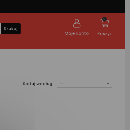
0
Szukaj
Moje konto
Koszyk
Sortuj według
--