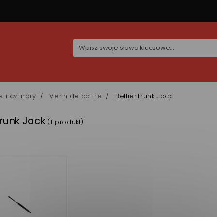
e i cylindry
Vérin de coffre
BellierTrunk Jack
Trunk Jack
(1 produkt)