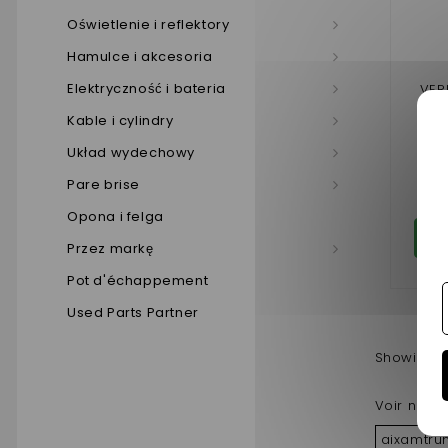
Oświetlenie i reflektory
Hamulce i akcesoria
Elektryczność i bateria
VER
Kable i cylindry
Układ wydechowy
16
Pare brise
Opona i felga
Do
Przez markę
Pot d'échappement
Used Parts Partner
Showing 1 
Voir nos a
aixamtrun