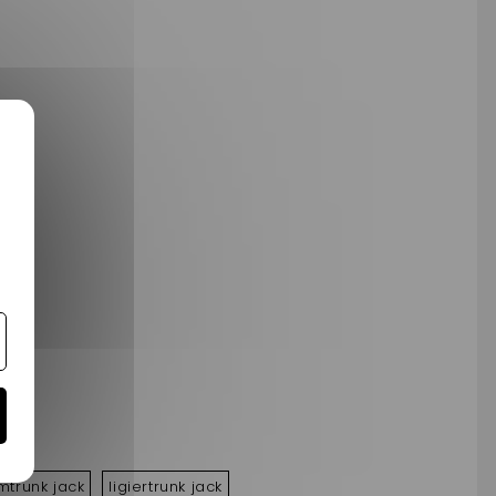
mtrunk jack
ligiertrunk jack