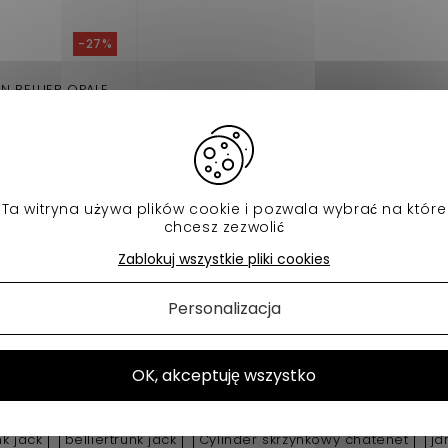
-27%
IN BELLIER OPALE
,90 €
23,00 €
W magazynie
Ta witryna używa plików cookie i pozwala wybrać na które
chcesz zezwolić
daj do koszyka
Zablokuj wszystkie pliki cookies
Personalizacja
- 1 of 1 item
OK, akceptuję wszystko
utres catégories :
k jack
belliertrunk jack
Cylinder skrzynkowy châtenet
jd