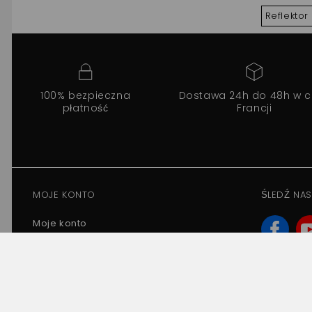
Reflektor 
100% bezpieczna
Dostawa 24h do 48h w c
płatność
Francji
MOJE KONTO
ŚLEDŹ NAS
Moje konto
Moje zamówienia
Moje zwroty produktów
Moje rachunki
Moje adresy
Moje informacje osobiste