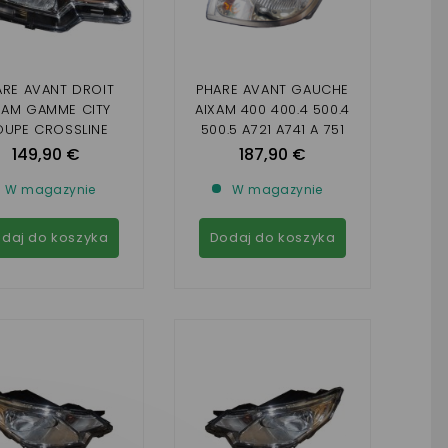
ARE AVANT DROIT
PHARE AVANT GAUCHE
XAM GAMME CITY
AIXAM 400 400.4 500.4
UPE CROSSLINE
500.5 A721 A741 A 751
ROSSOVER GTO
SCOUTY CROSSLINE
149,90 €
187,90 €
AMME VISION ET
AVANT 2008 MEGA 2
ENSATION FOND
W magazynie
W magazynie
NTERIEUR NOIR )
daj do koszyka
Dodaj do koszyka