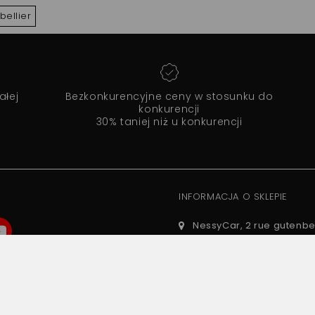
bellier
ałej
Bezkonkurencyjne ceny w stosunku do
konkurencji
30% taniej niż u konkurencji
INFORMACJA O SKLEPIE
NessyCar, 2 rue gutenbe
Guibeville, France
01 69 88 34 75