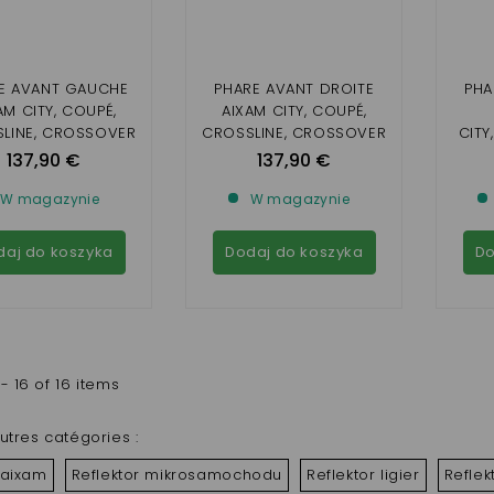
E AVANT GAUCHE
PHARE AVANT DROITE
PHA
AM CITY, COUPÉ,
AIXAM CITY, COUPÉ,
LINE, CROSSOVER
CROSSLINE, CROSSOVER
CITY
OND CHROMÉ
FOND CHROMÉ
,CRO
137,90 €
137,90 €
TION À PARTIR DE
(EMOTION À PARTIR DE
(EMO
2020)
2020)
W magazynie
W magazynie
daj do koszyka
Dodaj do koszyka
Do
- 16 of 16 items
utres catégories :
 aixam
Reflektor mikrosamochodu
Reflektor ligier
Reflek