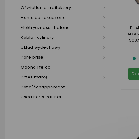
Oświetlenie i reflektory
Hamulce i akcesoria
Elektryczność i bateria
PHA
AIXAM
Kable i cylindry
500.
SCO
Układ wydechowy
AVA
Pare brise
Opona i felga
Do
Przez markę
Pot d'échappement
Used Parts Partner