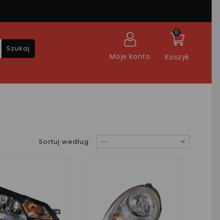
0
Szukaj
Moje konto
Koszyk
Sortuj według
--