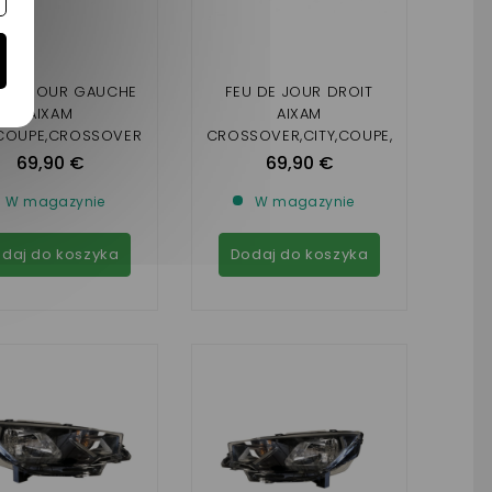
 DE JOUR GAUCHE
FEU DE JOUR DROIT
AIXAM
AIXAM
,COUPE,CROSSOVER
CROSSOVER,CITY,COUPE,
 GAMME VISION)
GTO (GAMME VISION)
69,90 €
69,90 €
W magazynie
W magazynie
daj do koszyka
Dodaj do koszyka