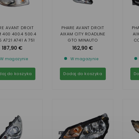
RE AVANT DROIT
PHARE AVANT DROIT
PH
 400 400.4 500.4
AIXAM CITY ROADLINE
AI
5 A721 A741 A 751
GTO MINAUTO
CO
UTY CROSSLINE
CROSSLINE CROSSOVER
C
187,90 €
162,90 €
NT 2008 MEGA 2
(GAMME IMPULSION)
G
S
W magazynie
W magazynie
I
daj do koszyka
Dodaj do koszyka
Do