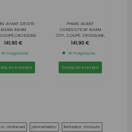
RE AVANT DROITE
PHARE AVANT
AIXAM AIXAM
CONDUCTEUR AIXAM
,COUPÉ,CROSSLINE
CITY, COUPÉ, CROSSLINE,
SSOVER FOND NOIR
CROSSOVER FOND NOIR
141,90 €
141,90 €
TION À PARTIR DE
(EMOTION À PARTIR DE
2020)
2020)
W magazynie
W magazynie
daj do koszyka
Dodaj do koszyka
tor chatenet
jdmreflektor
Reflektor minauto