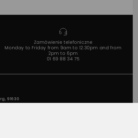
Zamówienie telefoniczne
Monday to Friday from 9am to 12:30pm and from
2pm to 6pm
01 69 88 34 75
rg, 91630