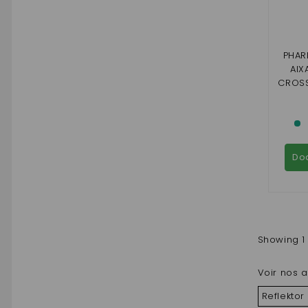
PHAR
AIX
CROSS
F
(EMO
Do
Showing 1 
Voir nos a
Reflektor