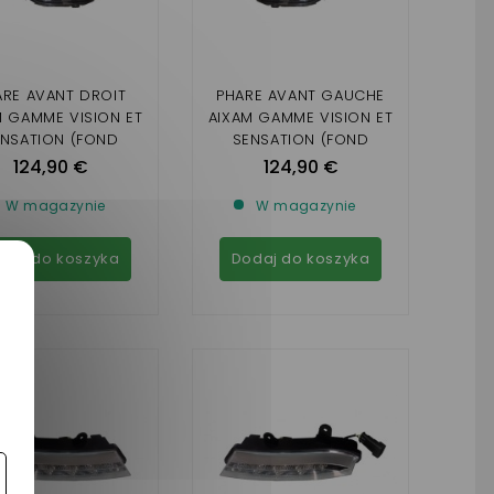
ARE AVANT DROIT
PHARE AVANT GAUCHE
M GAMME VISION ET
AIXAM GAMME VISION ET
ENSATION (FOND
SENSATION (FOND
RIEUR CHROMÉE ) A
INTÉRIEUR CHROMÉE ) A
124,90 €
124,90 €
PARTIR DE 2014
PARTIR DE 2014
W magazynie
W magazynie
daj do koszyka
Dodaj do koszyka