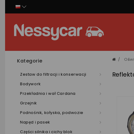
Panel zarządzania plikami cookies
Oświ
Kategorie
Reflekt
Zestaw do filtracji i konserwacji
Bodywork
Przekładnia i wał Cardana
Grzejnik
Podnośnik, kołyska, podwozie
Napęd i pasek
Części silnika i cichy blok