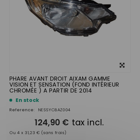
View
larger
PHARE AVANT DROIT AIXAM GAMME
VISION ET SENSATION (FOND INTÉRIEUR
CHROMÉE ) A PARTIR DE 2014
En stock
Reference:
NESSYC8AZ004
124,90 €
tax incl.
Ou 4 x 31,23 € (sans frais)