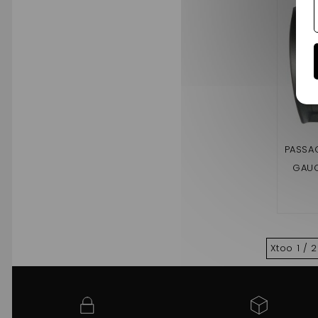
PASSA
GAUC
XT
Xtoo 1 / 2