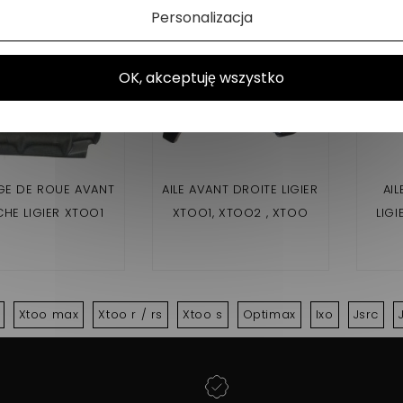
Personalizacja
OK, akceptuję wszystko
GE DE ROUE AVANT
AILE AVANT DROITE LIGIER
AI
HE LIGIER XTOO1
XTOO1, XTOO2 , XTOO
LIGI
OO2 XTOO MAX
MAX
Xtoo max
Xtoo r / rs
Xtoo s
Optimax
Ixo
Jsrc