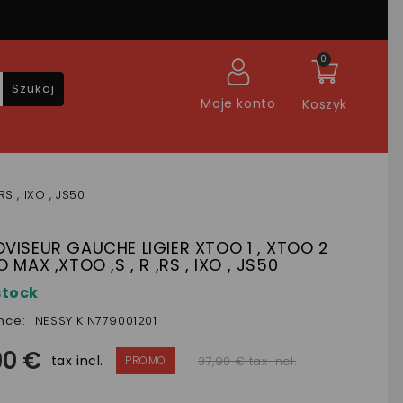
0
Szukaj
Moje konto
Koszyk
S , IXO , JS50
VISEUR GAUCHE LIGIER XTOO 1 , XTOO 2
O MAX ,XTOO ,S , R ,RS , IXO , JS50
stock
nce:
NESSY KIN779001201
90 €
tax incl.
37,90 € tax incl.