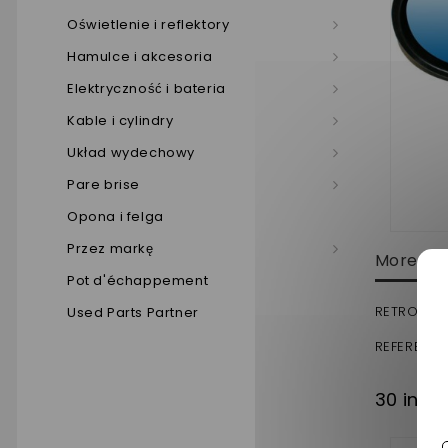
Oświetlenie i reflektory
Hamulce i akcesoria
Elektryczność i bateria
Kable i cylindry
Układ wydechowy
Pare brise
Opona i felga
Przez markę
More inf
Pot d'échappement
RETROVISE
Used Parts Partner
REFERENCE
30 inny