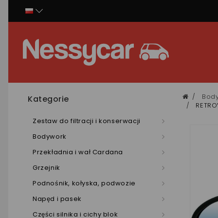
Panel zarządzania plikami cookies
Bod
Kategorie
RETROV
Zestaw do filtracji i konserwacji
Bodywork
Przekładnia i wał Cardana
Grzejnik
Podnośnik, kołyska, podwozie
Napęd i pasek
Części silnika i cichy blok