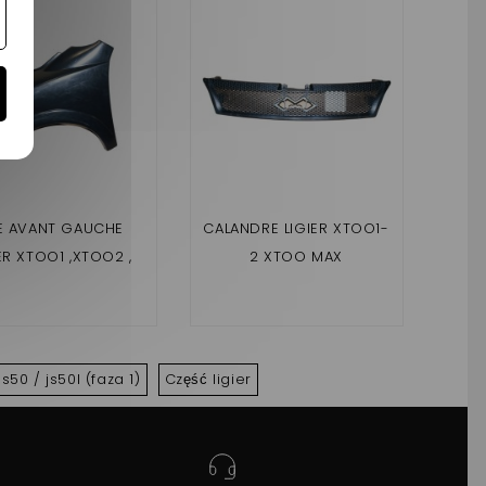
LE AVANT GAUCHE
CALANDRE LIGIER XTOO1-
CH
ER XTOO1 ,XTOO2 ,
2 XTOO MAX
CA
XTOO MAX
XT
Js50 / js50l (faza 1)
Część ligier