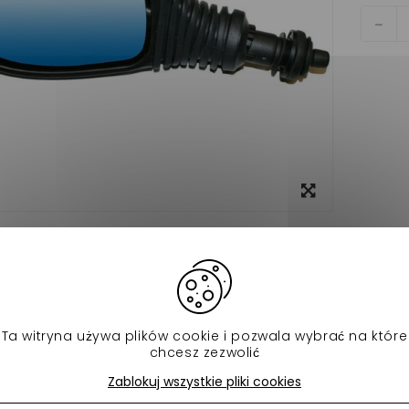
View
larger
o
Data sheet
UR GAUCHE LIGIER XTOO-S-R-RS-JS50-IXO ADAPTABLE VOITURE 
 D'ORIGINE : 1001580
Ta witryna używa plików cookie i pozwala wybrać na które
chcesz zezwolić
ch produktów w tej samej kategorii:
Zablokuj wszystkie pliki cookies