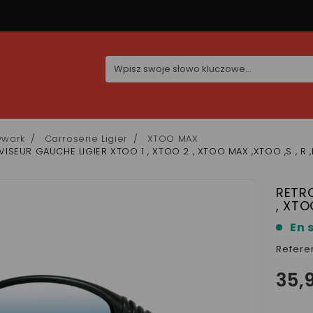
ywork
Carroserie Ligier
XTOO MAX
ISEUR GAUCHE LIGIER XTOO 1 , XTOO 2 , XTOO MAX ,XTOO ,S , R ,R
RETRO
, XTO
En 
Refere
35,