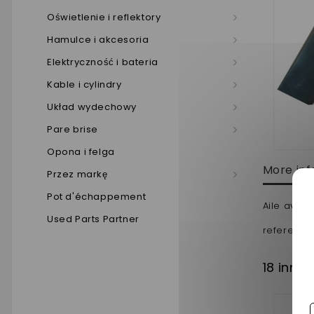
Oświetlenie i reflektory
Hamulce i akcesoria
Elektryczność i bateria
Kable i cylindry
Układ wydechowy
Pare brise
Opona i felga
More inf
Przez markę
Pot d'échappement
Aile avan
Used Parts Partner
reference 
18 inny