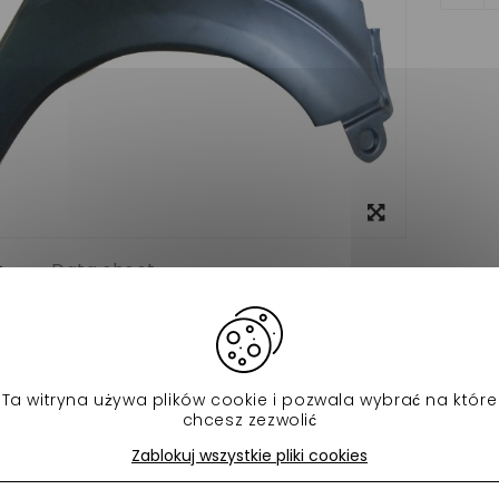
View
larger
o
Data sheet
t passager jdm xheos pour voiture sans permis en ABS pret a 
d'origine 1141007
Ta witryna używa plików cookie i pozwala wybrać na które
chcesz zezwolić
ch produktów w tej samej kategorii:
Zablokuj wszystkie pliki cookies