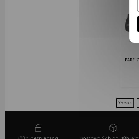
PARE 
Xheos
100% bezpieczna
Dostawa 24h do 48h w c