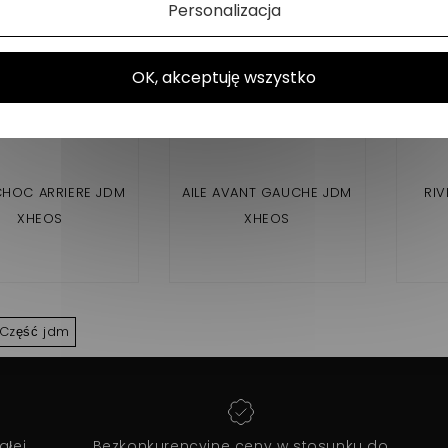
Personalizacja
OK, akceptuję wszystko
CHOC ARRIERE JDM
AILE AVANT GAUCHE JDM
RIV
XHEOS
XHEOS
Część jdm
ałej
Bezkonkurencyjne ceny w stosunku do