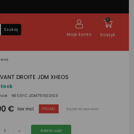
0
Szukaj
Moje konto
Koszyk
heos
AVANT DROITE JDM XHEOS
stock
nce:
NESSYC JDM751002103
90 €
tax incl.
54,90 € tax incl.
Add to cart