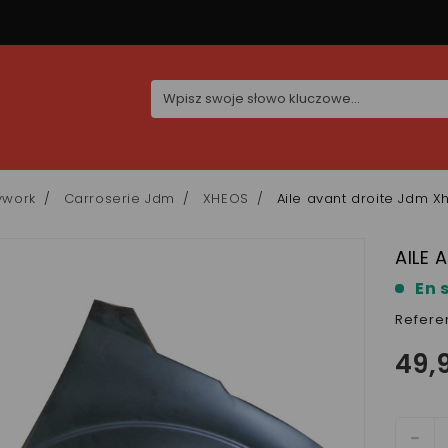
ywork
Carroserie Jdm
XHEOS
Aile avant droite Jdm X
AILE 
En 
Refere
49,