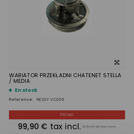
View
larger
WARIATOR PRZEKŁADNI CHATENET STELLA
/ MEDIA
En stock
Reference:
NESSY VC006
99,90 €
tax incl.
159,00 € tax incl.