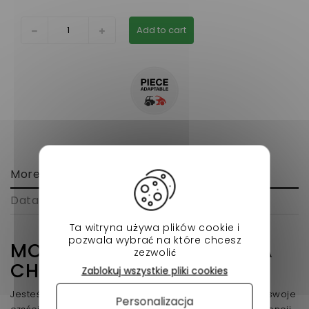
Add to cart
More info
Data sheet
Ta witryna używa plików cookie i
pozwala wybrać na które chcesz
MOSTEK INWERTEROWY DLA
zezwolić
CHATENET STELLA/MEDIA
Zablokuj wszystkie pliki cookies
Jesteśmy tu dla Ciebie, aby zmniejszyć rachunek za swoje
Personalizacja