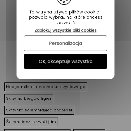
Ta witryna używa plików cookie i
pozwala wybrać na które chcesz
zezwolić
Zablokuj wszystkie pliki cookies
Personalizacja
BATTERIE VOITURE SANS PERMIS UNIVERSEL
OK, akceptuję wszystko
Napęd mikrosamochoduskrzyniowego
Skrzynia biegów ligier
Skrzynka ściemniająca chatenet
Ściemniacz skrzynki jdm