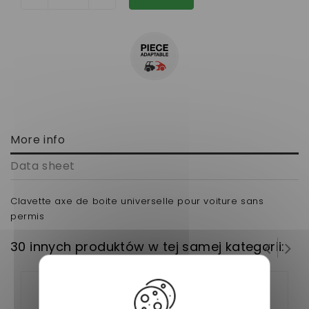
More info
Data sheet
Clavette axe de boite universelle pour voiture sans
permis
30 innych produktów w tej samej kategorii: