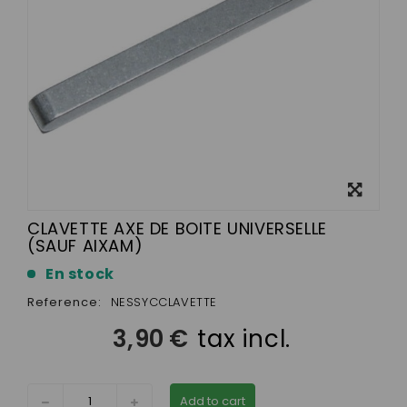
View
larger
CLAVETTE AXE DE BOITE UNIVERSELLE
(SAUF AIXAM)
En stock
Reference:
NESSYCCLAVETTE
3,90 €
tax incl.
Add to cart