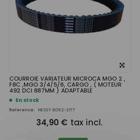
View
larger
COURROIE VARIATEUR MICROCA MGO 2 ,
F8C ,MGO 3/4/5/6, CARGO , ( MOTEUR
492 DCI 887MM ) ADAPTABLE
En stock
Reference:
NESSY BD52-2177
34,90 €
tax incl.