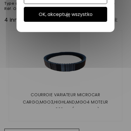
Type de pièces
Courroie de variateur adaptable
Réf. Origine
BD52-2177 / EP 41
OK, akceptuję wszystko
4 innych produktów w tej samej kategorii:
COURROIE VARIATEUR MICROCAR
CARGO,MGO3,HIGHLAND,MGO4 MOTEUR
PROGRESS 836MM (ADAPTABLE)