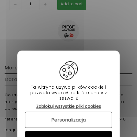
Add to cart
More info
Data sheet
Ta witryna używa plików cookie i
pozwala wybrać na które chcesz
Courroie de transmission pour voiture sans permis de
zezwolić
marque minauto Cross a partir de 2015 moteur kubota
Zablokuj wszystkie pliki cookies
apres 2015 en adaptable.
reference d'origine :: 3ARP023 / BD 52-2172 / EPCOUR46
Personalizacja
longueur exterieur : 862 MM