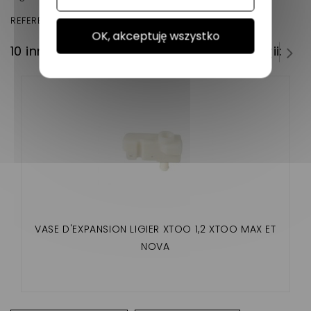
REFERENCE D'ORIGINE:0118460
OK, akceptuję wszystko
10 innych produktów w tej samej kategorii:
VASE D'EXPANSION LIGIER XTOO 1,2 XTOO MAX ET
NOVA