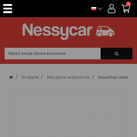
Panel zarządzania plikami cookies
0
Grzejnik
Naczynie wzbiorcze
bouchon vase d'ex