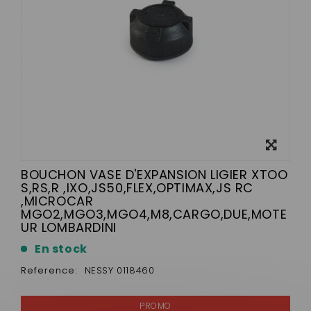
View
larger
BOUCHON VASE D'EXPANSION LIGIER XTOO
S,RS,R ,IXO,JS50,FLEX,OPTIMAX,JS RC
,MICROCAR
MGO2,MGO3,MGO4,M8,CARGO,DUE,MOTE
UR LOMBARDINI
En stock
Reference:
NESSY 0118460