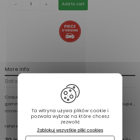
Add to cart
More info
Data sheet
Coque chromée de retroviseur cote droit Aixam(
gamme Impulsion Vision ) modele city , crossline , coupe ,
Ta witryna używa plików cookie i
crossover , gti , gto d'origine voiture sans permis.
pozwala wybrać na które chcesz
zezwolić
reference de'origine:7AP204
Zablokuj wszystkie pliki cookies
30 innych produktów w tej samej kategorii: