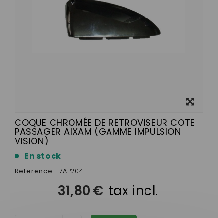
View
larger
COQUE CHROMÉE DE RETROVISEUR COTE
PASSAGER AIXAM (GAMME IMPULSION
VISION)
En stock
Reference:
7AP204
31,80 €
tax incl.