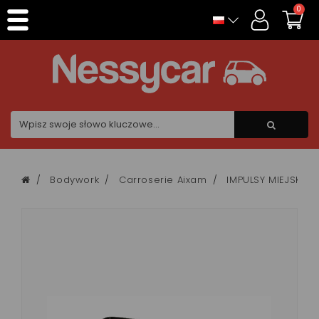
Panel zarządzania plikami cookies
0
Bodywork
Carroserie Aixam
IMPULSY MIEJSKIE