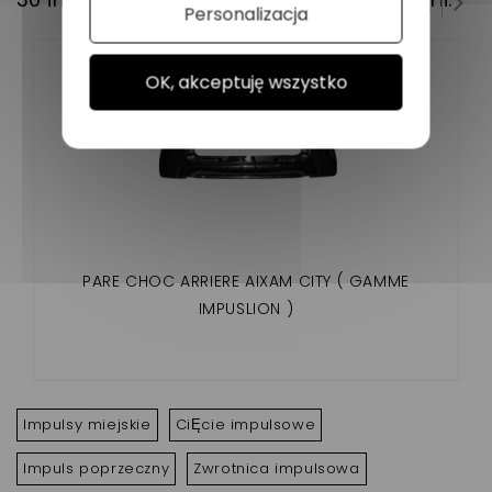
Personalizacja
OK, akceptuję wszystko
PARE CHOC ARRIERE AIXAM CITY ( GAMME
IMPUSLION )
Impulsy miejskie
CiĘcie impulsowe
Impuls poprzeczny
Zwrotnica impulsowa