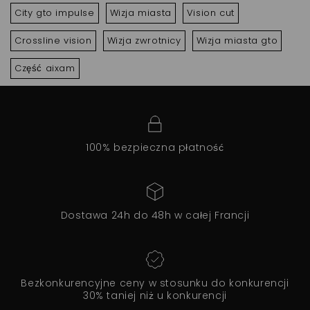
City gto impulse
Wizja miasta
Vision cut
Crossline vision
Wizja zwrotnicy
Wizja miasta gto
Część aixam
100% bezpieczna płatność
Dostawa 24h do 48h w całej Francji
Bezkonkurencyjne ceny w stosunku do konkurencji
30% taniej niż u konkurencji