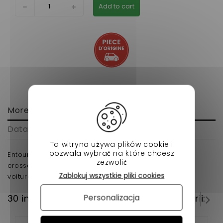
Add to cart
More info
Data sheet
Ta witryna używa plików cookie i
pozwala wybrać na które chcesz
Entourage d'antibrouillard gauche aixam city gto
zezwolić
crossover a partir de 2010 (gamme impulsion) pour
Zablokuj wszystkie pliki cookies
voiture sans permis
Personalizacja
30 innych produktów w tej samej kategorii: