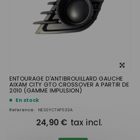
View
larger
ENTOURAGE D'ANTIBROUILLARD GAUCHE
AIXAM CITY GTO CROSSOVER A PARTIR DE
2010 (GAMME IMPULSION)
En stock
Reference:
NESSYC7AP033A
24,90 €
tax incl.