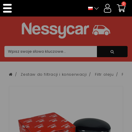
Panel zarządzania plikami cookies
0
Zestaw do filtracji i konserwacji
Filtr oleju
Filtr