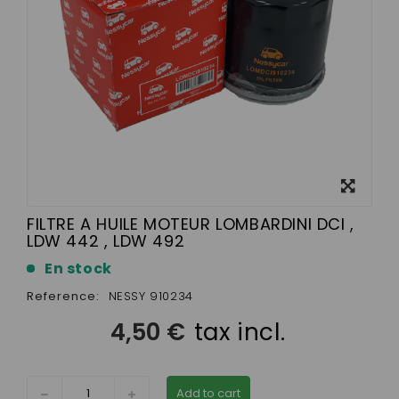
View
larger
FILTRE A HUILE MOTEUR LOMBARDINI DCI ,
LDW 442 , LDW 492
En stock
Reference:
NESSY 910234
4,50 €
tax incl.
Add to cart