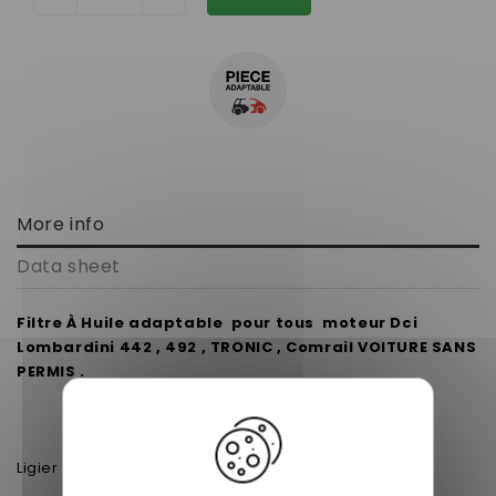
More info
Data sheet
Filtre À Huile adaptable pour tous moteur Dci
Lombardini 442 , 492 , TRONIC , Comrail VOITURE SANS
PERMIS .
Ligier JS50 Lombardini DCI -
Ligier Optimax DCI - VJRJS40CR
Ligier IXO DCI - VJRJS36CR
Ligier
Ligier JS RC DCI (442) - VH862BC
Ligier XTOO R DCI - VJRJS34CR