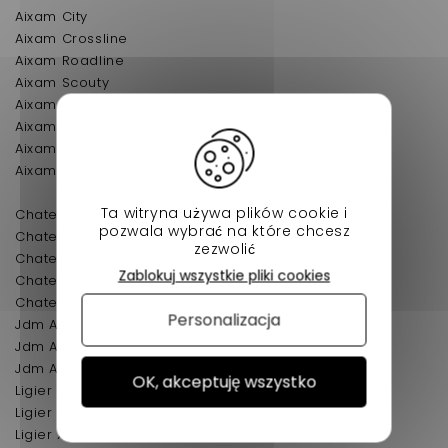
Aixam City
Aixam Crossline
Aixam Roadline
Aixam Scouty
Aixam Crossover
Aixam GTO
Aixam Mega
Aixam Coupé
Ta witryna używa plików cookie i
Chatenet CH26
pozwala wybrać na które chcesz
Chatenet CH28
zezwolić
Chatenet CH30
Zablokuj wszystkie pliki cookies
Chatenet CH32
Chatenet Sporteevo
Personalizacja
Jdm Abaca
Jdm Albizia
Jdm Aloes
OK, akceptuję wszystko
Ligier Xtoo 2
Ligier Xtoo max
Ligier Xtoo R / S / RS