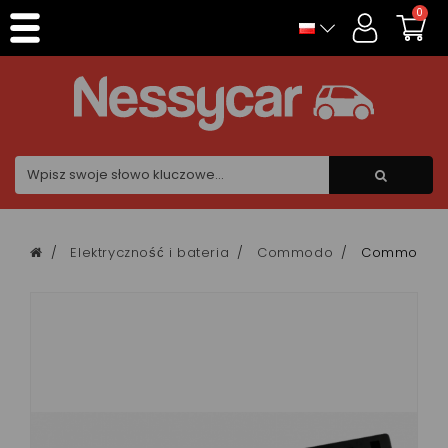
Panel zarządzania plikami cookies
0
Elektryczność i bateria
Commodo
Commodo de 