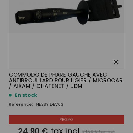
View
larger
COMMODO DE PHARE GAUCHE AVEC
ANTIBROUILLARD POUR LIGIER / MICROCAR
/ AIXAM / CHATENET / JDM
En stock
Reference:
NESSY DEV03
24,90 €
tax incl.
34,00 € tax incl.