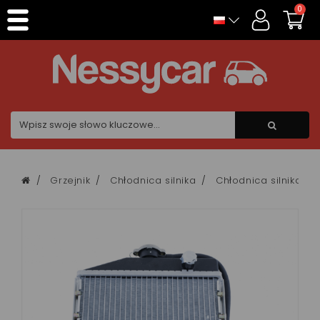
Panel zarządzania plikami cookies
0
Grzejnik
Chłodnica silnika
Chłodnica silnika jd