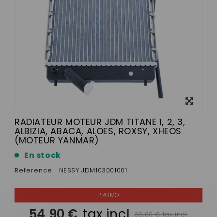
View
larger
RADIATEUR MOTEUR JDM TITANE 1, 2, 3,
ALBIZIA, ABACA, ALOES, ROXSY, XHEOS
(MOTEUR YANMAR)
En stock
Reference:
NESSY JDM103001001
54,90 €
tax incl.
99,00 € tax incl.