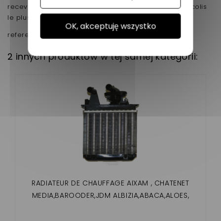
recevez le lendemain a votre domicile ou un relais colis
le plus proche.
OK, akceptuję wszystko
reference d'origine :1001957
2 innych produktów w tej samej kategorii:
RADIATEUR DE CHAUFFAGE AIXAM , CHATENET
MEDIA,BAROODER,JDM ALBIZIA,ABACA,ALOES,
ROXSY ,TITANE XHEOS