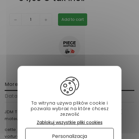
Add to cart
More info
Data sheet
Ta witryna używa plików cookie i
pozwala wybrać na które chcesz
JDM Titane 1, 2, 3, Albizia, Abaca, Aloes, Roxsy, Xheos (
zezwolić
moteur Yanmar) VOITURE SANS PERMIS
Zablokuj wszystkie pliki cookies
cette piece ce changement rapidement sur votre
Personalizacja
voiturette pas cher et facile a commander , vous la