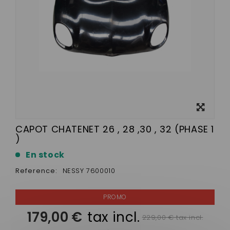
View
larger
CAPOT CHATENET 26 , 28 ,30 , 32 (PHASE 1
)
En stock
Reference:
NESSY 7600010
179,00 €
tax incl.
229,00 € tax incl.