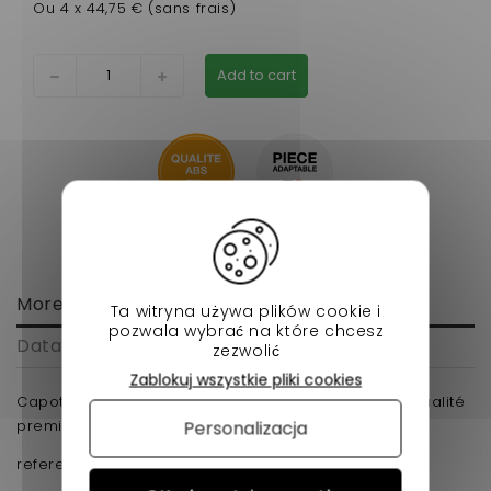
Ou 4 x 44,75 € (sans frais)
Add to cart
More info
Ta witryna używa plików cookie i
pozwala wybrać na które chcesz
Data sheet
zezwolić
Zablokuj wszystkie pliki cookies
Capot chatenet 26 v1 voiture sans permis en ABS qualité
premium.
Personalizacja
reference d'origine :0217308