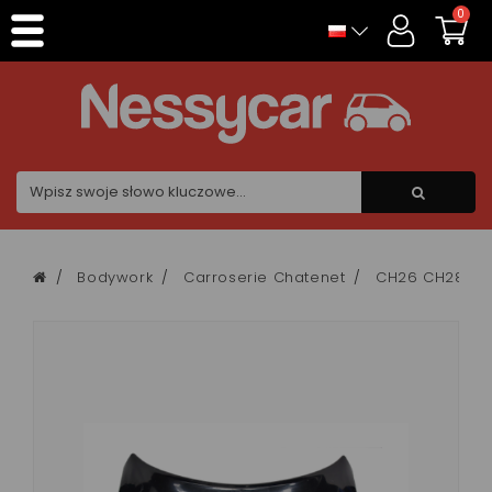
Panel zarządzania plikami cookies
0
Bodywork
Carroserie Chatenet
CH26 CH28 C