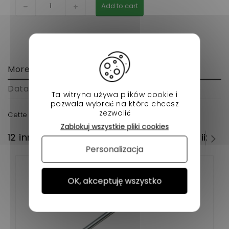
Add to cart
More info
Data sheet
Ta witryna używa plików cookie i
pozwala wybrać na które chcesz
zezwolić
Cette aile jdm albizia en fibre conçu pour vous!
Zablokuj wszystkie pliki cookies
12 innych produktów w tej samej kategorii:
Personalizacja
OK, akceptuję wszystko