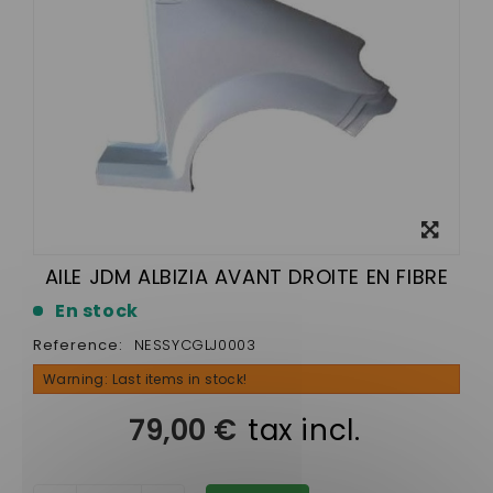
View
larger
AILE JDM ALBIZIA AVANT DROITE EN FIBRE
En stock
Reference:
NESSYCGLJ0003
Warning: Last items in stock!
79,00 €
tax incl.