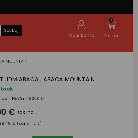
0
Szukaj
Moje konto
Koszyk
CA MOUNTAIN
T JDM ABACA , ABACA MOUNTAIN
stock
nce:
NESSY 7600016
90 €
tax incl.
29,48 € (sans frais)