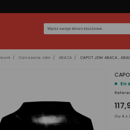
ywork
Carroserie Jdm
ABACA
CAPOT JDM ABACA , ABA
CAPO
En 
Refere
117,
Ou 4 x 