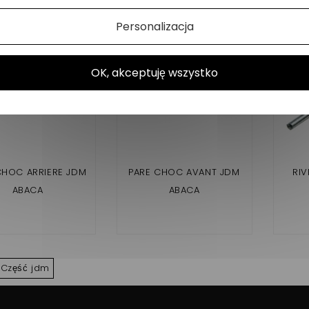
Personalizacja
OK, akceptuję wszystko
CHOC ARRIERE JDM
PARE CHOC AVANT JDM
RIV
ABACA
ABACA
Część jdm