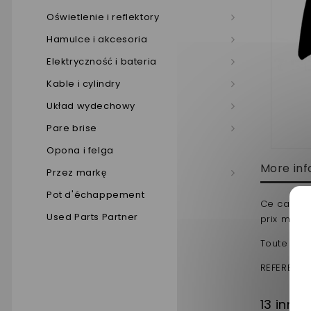
Oświetlenie i reflektory
Hamulce i akcesoria
Elektryczność i bateria
Kable i cylindry
Układ wydechowy
Pare brise
Opona i felga
More inf
Przez markę
Pot d'échappement
Ce capot 
Used Parts Partner
prix mali
Toute nos 
REFERENCE 
13 inny