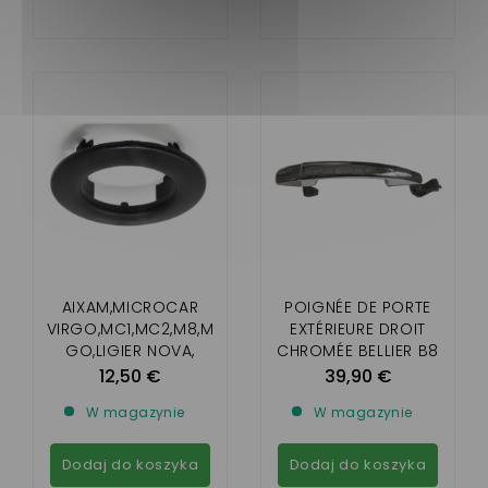
AIXAM,MICROCAR
POIGNÉE DE PORTE
VIRGO,MC1,MC2,M8,M
EXTÉRIEURE DROIT
GO,LIGIER NOVA,
CHROMÉE BELLIER B8
XTOO R/S/RS,IX0,
/ CHATENET CH40 ,
12,50 €
39,90 €
JS50,
CH46
W magazynie
W magazynie
JS60,CHATENET26,28,
30,32, JDM , BELLIER
B8
Dodaj do koszyka
Dodaj do koszyka