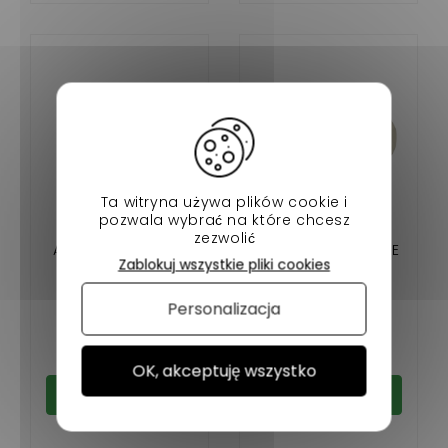
Ta witryna używa plików cookie i
pozwala wybrać na które chcesz
zezwolić
AILE AVANT DROITE
PARE CHOC ARRIERE
Zablokuj wszystkie pliki cookies
BELLIER B8 (EN
BELLIER B8
POLYESTER)
Personalizacja
84,90 €
113,90 €
W magazynie
W magazynie
OK, akceptuję wszystko
Dodaj do koszyka
Dodaj do koszyka