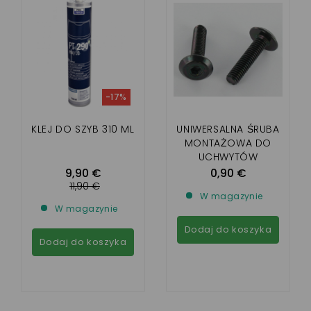
-17%
KLEJ DO SZYB 310 ML
UNIWERSALNA ŚRUBA
MONTAŻOWA DO
UCHWYTÓW
SHOCKPROOF
9,90 €
0,90 €
(SPRZEDAWANA
11,90 €
W magazynie
ODDZIELNIE)
W magazynie
Dodaj do koszyka
Dodaj do koszyka