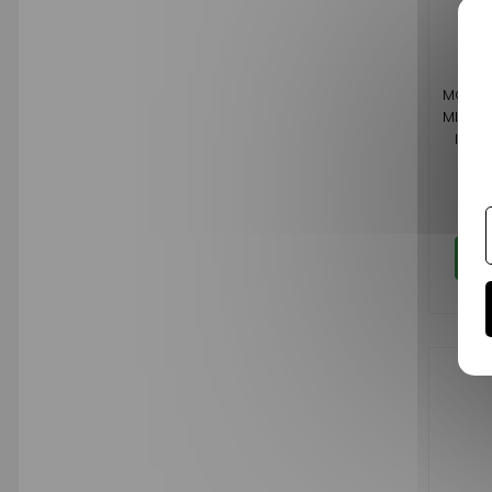
MOYEU
MICRO
IXO 
84,
Do