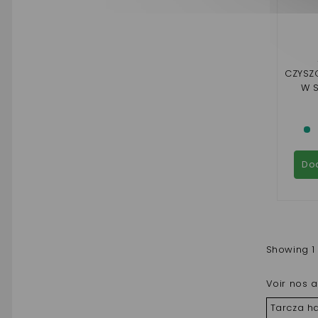
CZYSZ
W 
M
Do
Showing 1 
Voir nos a
Tarcza h