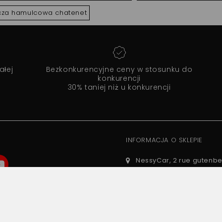
rcza hamulcowa chatenet
ałej
Bezkonkurencyjne ceny w stosunku do
konkurencji
30% taniej niż u konkurencji
INFORMACJA O SKLEPIE
NessyCar, 2 rue gutenbe
Guibeville, France
01 69 88 34 75