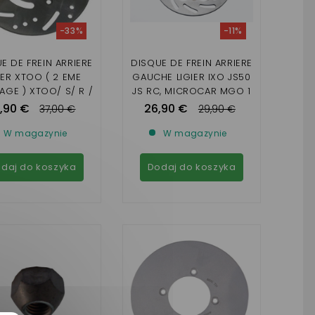
-33%
-11%
E DE FREIN ARRIERE
DISQUE DE FREIN ARRIERE
IER XTOO ( 2 EME
GAUCHE LIGIER IXO JS50
GE ) XTOO/ S/ R /
JS RC, MICROCAR MGO 1
RS / OPTIMAX /
, 2 , 3 , 4 ,M8 ,F8C, DUE
,90 €
26,90 €
37,00 €
29,90 €
OCAR MC1/MC2 (2
FIRST P85 P88
ME MONTAGE )
W magazynie
W magazynie
daj do koszyka
Dodaj do koszyka