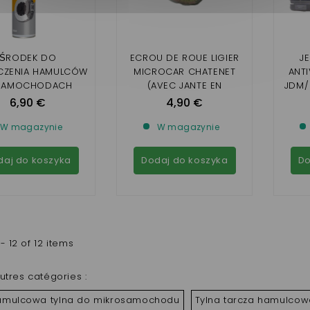
ŚRODEK DO
ECROU DE ROUE LIGIER
J
CZENIA HAMULCÓW
MICROCAR CHATENET
ANTI
SAMOCHODACH
(AVEC JANTE EN
JDM/
OTUL 750 ML
ALUMINIUM)
6,90 €
4,90 €
W magazynie
W magazynie
daj do koszyka
Dodaj do koszyka
Do
- 12 of 12 items
utres catégories :
amulcowa tylna do mikrosamochodu
Tylna tarcza hamulcowa