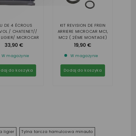
EU DE 4 ÉCROUS
KIT REVISION DE FREIN
VOL / CHATENET//
ARRIERE MICROCAR MC1,
 LIGIER/ MICROCAR
MC2 ( 2ÉME MONTAGE)
33,90 €
19,90 €
W magazynie
W magazynie
daj do koszyka
Dodaj do koszyka
 ligier
Tylna tarcza hamulcowa minauto