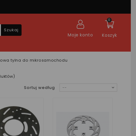
0
Szukaj
Moje konto
Koszyk
cowa tylna do mikrosamochodu
duktów)
Sortuj według
--