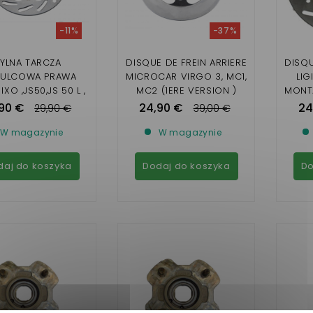
-11%
-37%
TYLNA TARCZA
DISQUE DE FREIN ARRIERE
DISQU
ULCOWA PRAWA
MICROCAR VIRGO 3, MC1,
LIG
 IXO ,JS50,JS 50 L ,
MC2 (1ERE VERSION )
MONTA
, MICROCAR MGO 1
LIGIER NOVA, XTOO (1ERE
90 €
24,90 €
24
29,90 €
39,00 €
 , 4 ,M8 ,F8C, DUE 2 ,
VERSION ( JDM TITANE 3
MICR
E 3 , P85, P88
E
W magazynie
W magazynie
daj do koszyka
Dodaj do koszyka
Do