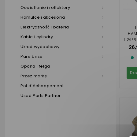
Oświetlenie i reflektory
Hamulce i akcesoria
Elektryczność i bateria
HAM
Kable i cylindry
LIGIER
JS RC
Układ wydechowy
26,
, 2 , 3
Pare brise
DU
Opona i felga
Do
Przez markę
Pot d'échappement
Used Parts Partner