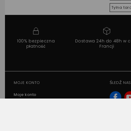
Tylna ta
100% bezpieczna
Dostawa 24h do 48h w c
płatność
Francji
MOJE KONTO
ŚLEDŹ NAS
Moje konto
Moje zamówienia
Moje zwroty produktów
Moje rachunki
Moje adresy
Moje informacje osobiste