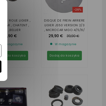
-26%
U DE ROUE LIGIER ,
DISQUE DE FREIN ARRIERE
OCAR , CHATENT ,
LIGIER JS50 VERSION 2/3
JDM ,BELLIER
, MICROCAR MGO 4/5/6/
DUÉ 5/6 (DISQUE NON
3,90 €
29,90 €
39,90 €
VENTILE)
W magazynie
W magazynie
daj do koszyka
Dodaj do koszyka