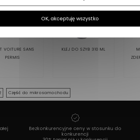
OK, akceptuję wszystko
ET VOITURE SANS
KLEJ DO SZYB 310 ML
M
PERMIS
ZDER
2
Część do mikrosamochodu
ałej
Bezkonkurencyjne ceny w stosunku do
konkurencji
30% taniej niż u konkurencji