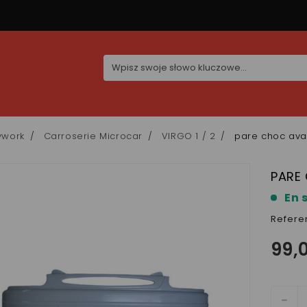
ywork
Carroserie Microcar
VIRGO 1 / 2
pare choc ava
PARE
En 
Refere
99,