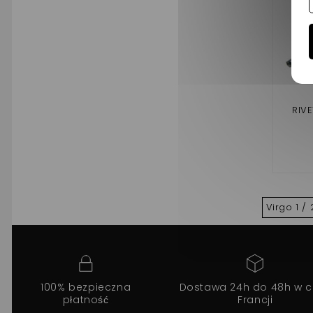
RIV
Virgo 1 / 
100% bezpieczna
Dostawa 24h do 48h w c
płatność
Francji