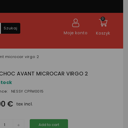
0
Szukaj
Moje konto
Koszyk
nt microcar virgo 2
 CHOC AVANT MICROCAR VIRGO 2
stock
nce:
NESSY CPFM0015
00 €
tax incl.
Add to cart