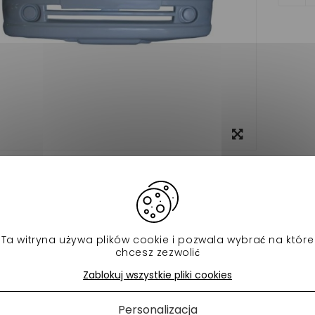
View
larger
o
Data sheet
hoc avant microcar virgo 2 pour votre voiture sans permis
Ta witryna używa plików cookie i pozwala wybrać na które
ch produktów w tej samej kategorii:
chcesz zezwolić
Zablokuj wszystkie pliki cookies
Personalizacja