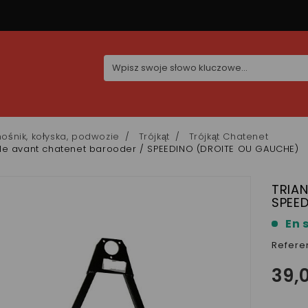
ośnik, kołyska, podwozie
Trójkąt
Trójkąt Chatenet
gle avant chatenet barooder / SPEEDINO (DROITE OU GAUCHE)
TRIA
SPEE
En 
Refere
39,