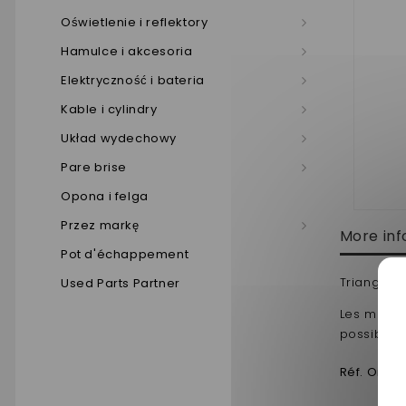
Oświetlenie i reflektory
Hamulce i akcesoria
Elektryczność i bateria
Kable i cylindry
Układ wydechowy
Pare brise
Opona i felga
Przez markę
More inf
Pot d'échappement
Triangle 
Used Parts Partner
Les matie
possible 
Réf. Origi