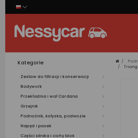
Panel zarządzania plikami cookies
Podn
Kategorie
Trian
Zestaw do filtracji i konserwacji
Bodywork
Przekładnia i wał Cardana
Grzejnik
Podnośnik, kołyska, podwozie
Napęd i pasek
Części silnika i cichy blok