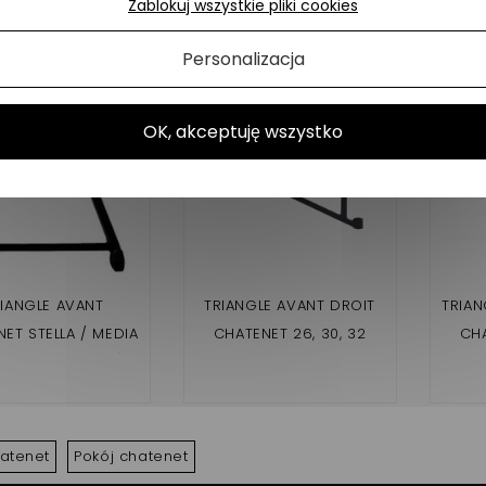
Zablokuj wszystkie pliki cookies
h produktów w tej samej kategorii:
Personalizacja
OK, akceptuję wszystko
RIANGLE AVANT
TRIANGLE AVANT DROIT
TRIA
ET STELLA / MEDIA
CHATENET 26, 30, 32
CHA
ITE OU GAUCHE)
hatenet
Pokój chatenet