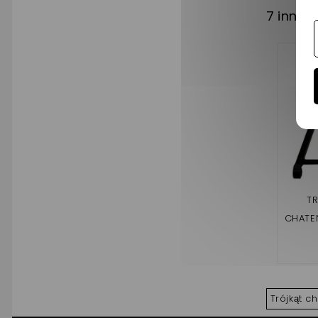
7 innyc
T
CHATEN
(DRO
Trójkąt c