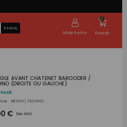
0
Szukaj
Moje konto
Koszyk
NGLE AVANT CHATENET BAROODER /
DINO (DROITE OU GAUCHE)
stock
nce:
NESSYC TSCH001
00 €
tax incl.